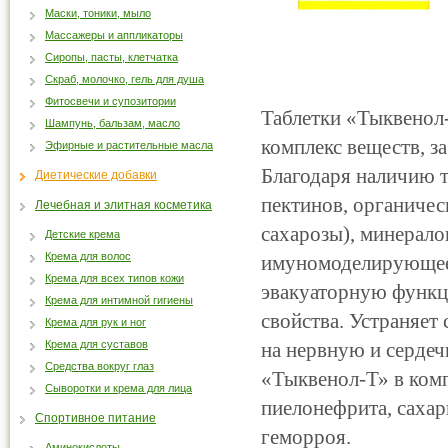
Маски, тоники, мыло
Массажеры и аппликаторы
Сиропы, пасты, клетчатка
Скраб, молочко, гель для душа
Фитосвечи и супозитории
Таблетки «Тыквенол-
Шампунь, бальзам, масло
комплекс веществ, з
Эфирные и растительные масла
Благодаря наличию т
Диетические добавки
пектинов, органичес
Лечебная и элитная косметика
сахарозы), минералов
Детские крема
Крема для волос
имуномоделирующее
Крема для всех типов кожи
эвакуаторную функц
Крема для интимной гигиены
свойства. Устраняет
Крема для рук и ног
Крема для суставов
на нервную и серде
Средства вокруг глаз
«Тыквенол-Т» в комп
Сыворотки и крема для лица
пиелонефрита, сахар
Спортивное питание
геморроя.
Аминокислоты