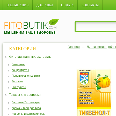
О КОМПАНИИ
ДОСТАВКА
ОПЛАТА
КОНТАКТЫ
Главная
Диетические добав
КАТЕГОРИИ
Фиточаи, напитки, экстракты
Бальзамы
Концентраты
Порошковые напитки
Фиточаи
Экстракты
Товары для здоровья
Бытовые Эко товары
Крема и гели для тела
Лосьоны и кондиционеры