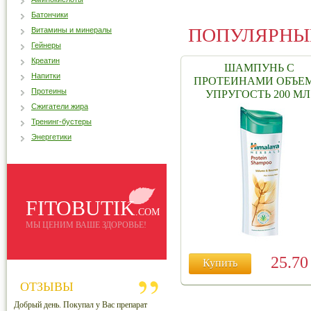
Батончики
ПОПУЛЯРНЫ
Витамины и минералы
Гейнеры
Креатин
ШАМПУНЬ С
Напитки
ПРОТЕИНАМИ ОБЪЕМ
Протеины
УПРУГОСТЬ 200 МЛ
Сжигатели жира
Тренинг-бустеры
Энергетики
FITOBUTIK
.COM
МЫ ЦЕНИМ ВАШЕ ЗДОРОВЬЕ!
25.7
Купить
ОТЗЫВЫ
Добрый день. Покупал у Вас препарат