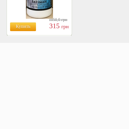
1050,0
грн
315
грн
Купить
БОЯРЫШНИК ТАБЛ.
№120, 500 МГ.
810
Купить
грн