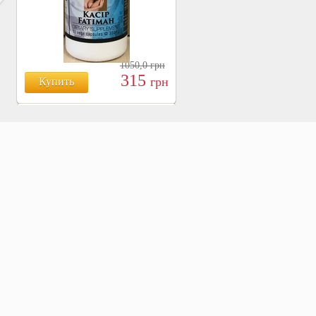
1050,0
грн
315
грн
Купить
БОЯРЫШНИК ТАБЛ.
№120, 500 МГ.
810
Купить
грн