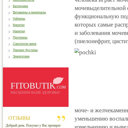
Батончики
мочевыделительной 
Витамины и минералы
функциональную под
Гейнеры
которых самые расп
Креатин
Напитки
и заболевания моче
Протеины
(пиелонефрит, цистит,
Сжигатели жира
Тренинг-бустеры
Энергетики
FITOBUTIK
.COM
МЫ ЦЕНИМ ВАШЕ ЗДОРОВЬЕ!
моче- и желчекаменн
ОТЗЫВЫ
уменьшению воспали
Добрый день. Покупал у Вас препарат
измельчению и вывед