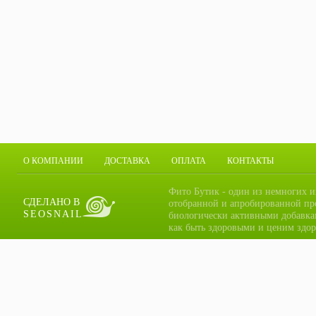
О КОМПАНИИ
ДОСТАВКА
ОПЛАТА
КОНТАКТЫ
Фито Бутик - один из немногих и
СДЕЛАНО В
отобранной и апробированной пр
SEOSNAIL
биологически активными добавка
как быть здоровыми и ценим здор