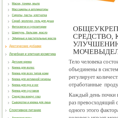
Маски, тоники, мыло
Массажеры и аппликаторы
Сиропы, пасты, клетчатка
Скраб, молочко, гель для душа
ОБЩЕУКРЕ
Фитосвечи и супозитории
Шампунь, бальзам, масло
СРЕДСТВО,
Эфирные и растительные масла
УЛУЧШЕНИЮ
Диетические добавки
МОЧЕВЫДЕЛ
Лечебная и элитная косметика
Тело человека состо
Детские крема
Крема для волос
объединены в систем
Крема для всех типов кожи
регулирует количест
Крема для интимной гигиены
отработанные проду
Крема для рук и ног
Крема для суставов
Каждый день почки 
Средства вокруг глаз
раз превосходящий о
Сыворотки и крема для лица
одного этого фактор
Спортивное питание
человека играет моч
Аминокислоты