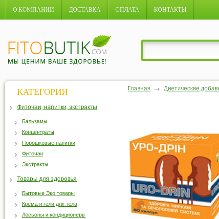
О КОМПАНИИ
ДОСТАВКА
ОПЛАТА
КОНТАКТЫ
Главная
Диетические добав
КАТЕГОРИИ
Фиточаи, напитки, экстракты
Бальзамы
Концентраты
Порошковые напитки
Фиточаи
Экстракты
Товары для здоровья
Бытовые Эко товары
Крема и гели для тела
Лосьоны и кондиционеры