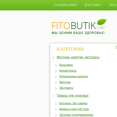
О КОМПАНИИ
ДОСТАВКА
ОПЛ
КАТЕГОРИИ
Фиточаи, напитки, экстракты
Бальзамы
Концентраты
Порошковые напитки
Фиточаи
Экстракты
Товары для здоровья
Бытовые Эко товары
Крема и гели для тела
Лосьоны и кондиционеры