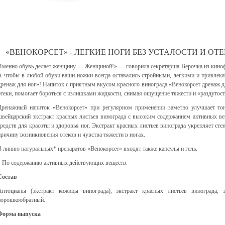
«ВЕНОКОРСЕТ» - ЛЕГКИЕ НОГИ БЕЗ УСТАЛОСТИ И ОТЕ
Именно обувь делает женщину — Женщиной!» — говорила секретарша Верочка из киноф
А чтобы в любой обуви ваши ножки всегда оставались стройными, легкими и привлек
дренаж для ног»! Напиток с приятным вкусом красного винограда «Венокорсет дренаж д
отеки, помогает бороться с излишками жидкости, снимая ощущение тяжести и «раздутости
Дренажный напиток «Венокорсет» при регулярном применении заметно улучшает тон
швейцарский экстракт красных листьев винограда с высоким содержанием активных в
средств для красоты и здоровья ног. Экстракт красных листьев винограда укрепляет ст
причину возникновения отеков и чувства тяжести в ногах.
В линию натуральных* препаратов «Венокорсет» входят также капсулы и гель.
* По содержанию активных действующих веществ.
Состав
Антоцианы (экстракт кожицы винограда), экстракт красных листьев винограда,
порошкообразный.
Форма выпуска