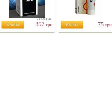
714,0
грн
357
75
грн
Купить
Купить
грн