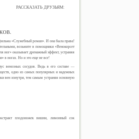
РАССКАЗАТЬ ДРУЗЬЯМ:
КОВ.
ильма «Служебный роман». И она была права!
ательными, возьмите в помощники «Венокорсет
ля ног» оказывает дренажный эффект, устраняя
» в ногах. Но и это еще не все!
ус венозных сосудов. Ведь в его составе —
еществ, одно из самых популярных и надежных
енки вен изнутри, тем самым устраняя основную
 экстракт плодоножек вишни, лимонный сок