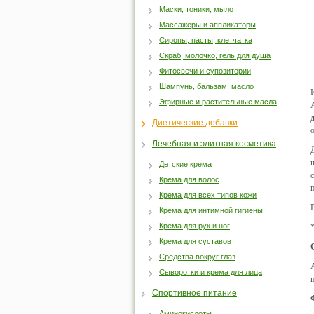
Маски, тоники, мыло
Массажеры и аппликаторы
Сиропы, пасты, клетчатка
Скраб, молочко, гель для душа
Фитосвечи и супозитории
Шампунь, бальзам, масло
Эфирные и растительные масла
Диетические добавки
Лечебная и элитная косметика
Детские крема
Крема для волос
Крема для всех типов кожи
Крема для интимной гигиены
Крема для рук и ног
Крема для суставов
Средства вокруг глаз
Сыворотки и крема для лица
Спортивное питание
Аминокислоты