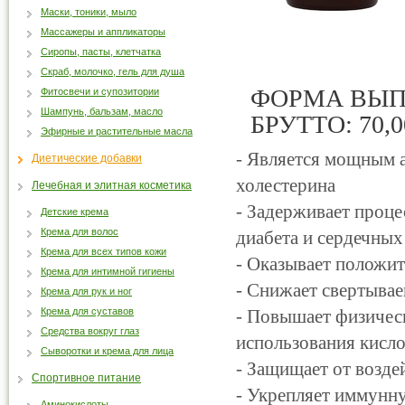
Маски, тоники, мыло
Массажеры и аппликаторы
Сиропы, пасты, клетчатка
Скраб, молочко, гель для душа
ФОРМА ВЫПУ
Фитосвечи и супозитории
Шампунь, бальзам, масло
БРУТТО: 70,0
Эфирные и растительные масла
- Является мощным 
Диетические добавки
холестерина
Лечебная и элитная косметика
- Задерживает проце
Детские крема
Крема для волос
диабета и сердечных
Крема для всех типов кожи
- Оказывает положи
Крема для интимной гигиены
- Снижает свертыва
Крема для рук и ног
Крема для суставов
- Повышает физичес
Средства вокруг глаз
использования кисл
Сыворотки и крема для лица
- Защищает от возде
Спортивное питание
- Укрепляет иммунн
Аминокислоты