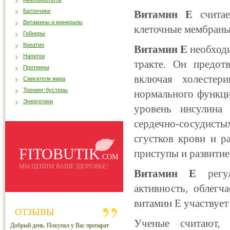
Батончики
Витамин Е
считае
Витамины и минералы
клеточные мембраны
Гейнеры
Креатин
Витамин Е
необходи
Напитки
тракте. Он предот
Протеины
включая холестер
Сжигатели жира
Тренинг-бустеры
нормального функци
Энергетики
уровень инсулина 
сердечно-сосудист
сгустков крови и р
FITOBUTIK
приступы и развитие
.COM
МЫ ЦЕНИМ ВАШЕ ЗДОРОВЬЕ!
Витамин Е
регул
активность, облегч
витамин Е участвует
ОТЗЫВЫ
Ученые считают,
Добрый день. Покупал у Вас препарат