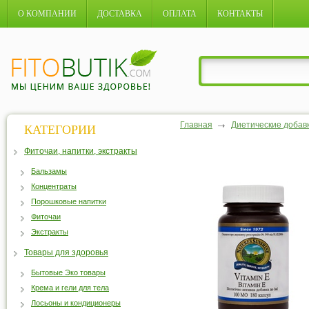
О КОМПАНИИ
ДОСТАВКА
ОПЛАТА
КОНТАКТЫ
Главная
Диетические добав
КАТЕГОРИИ
Фиточаи, напитки, экстракты
Бальзамы
Концентраты
Порошковые напитки
Фиточаи
Экстракты
Товары для здоровья
Бытовые Эко товары
Крема и гели для тела
Лосьоны и кондиционеры