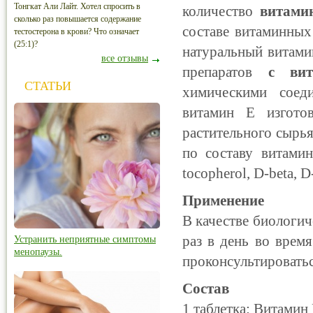
Тонгкат Али Лайт. Хотел спросить в
количество
витами
сколько раз повышается содержание
составе витаминных
тестостерона в крови? Что означает
(25:1)?
натуральный витами
все отзывы
препаратов
с вит
СТАТЬИ
химическими соеди
витамин Е изготов
растительного сырья
по составу витами
tocopherol, D-beta, 
Применение
В качестве биологич
раз в день во врем
Устранить неприятные симптомы
менопаузы.
проконсультироватьс
Состав
1 таблетка: Витамин