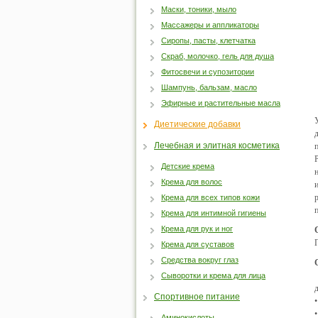
Маски, тоники, мыло
Массажеры и аппликаторы
Сиропы, пасты, клетчатка
Скраб, молочко, гель для душа
Фитосвечи и супозитории
Шампунь, бальзам, масло
Эфирные и растительные масла
Диетические добавки
Лечебная и элитная косметика
Детские крема
Крема для волос
Крема для всех типов кожи
Крема для интимной гигиены
Крема для рук и ног
Крема для суставов
Средства вокруг глаз
Сыворотки и крема для лица
Спортивное питание
Аминокислоты