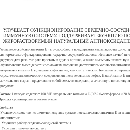
УЛУЧШАЕТ ФУНКЦИОНИРОВАНИЕ СЕРДЕЧНО-СОСУДИ
ИММУННУЮ СИСТЕМУ. ПОДДЕРЖИВАЕТ ФУНКЦИЮ П
ЖИРОРАСТВОРИМЫЙ НАТУРАЛЬНЫЙ АНТИОКСИДАНТ
Уникальное свойство витамина Е - его способность предохранять жиры, включая холестер
для нормального функционирования сердечно-сосудистой системы. Не менее важной явл
предупреждать развитие рака простаты и других органов, а также оказывать питательну
Рафинирование масел делает невозможным получение достаточного количества витамина 
натуральный витамин Е в два раза эффективнее, чем синтетический. Большинство препар
искусственными химическими соединениями, полученными из нефти. Наш Витамин Е изг
растительного сырья и представляет собой смесь токоферолов, аналогичную по составу
продуктах.
Состав:
1 капсула содержит 100 МЕ натурального витамина E (80% d--токоферола и 20 % 
Продукт суспензирован в соевом масле.
Свойства:
Ученые считают, что невозможно получить достаточное количество витамина Е из пищи
дополнительно.
• Улучшает работу сердечно-сосудистой системы
• Укрепляет иммунную систему