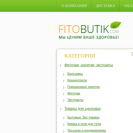
О КОМПАНИИ
ДОСТАВКА
ОПЛ
КАТЕГОРИИ
Фиточаи, напитки, экстракты
Бальзамы
Концентраты
Порошковые напитки
Фиточаи
Экстракты
Товары для здоровья
Бытовые Эко товары
Крема и гели для тела
Лосьоны и кондиционеры