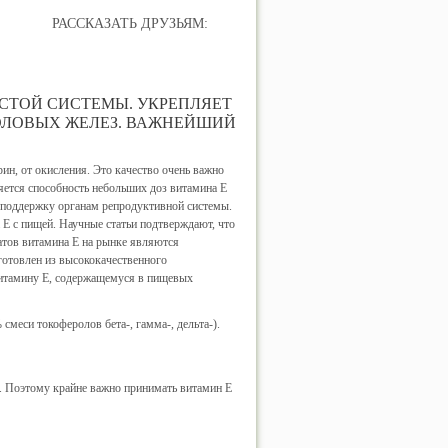
РАССКАЗАТЬ ДРУЗЬЯМ:
СТОЙ СИСТЕМЫ. УКРЕПЛЯЕТ
ОЛОВЫХ ЖЕЛЕЗ. ВАЖНЕЙШИЙ
.
ин, от окисления. Это качество очень важно
яется способность небольших доз витамина Е
ю поддержку органам репродуктивной системы.
Е с пищей. Научные статьи подтверждают, что
атов витамина Е на рынке являются
отовлен из высококачественного
 витамину Е, содержащемуся в пищевых
смеси токоферолов бета-, гамма-, дельта-).
. Поэтому крайне важно принимать витамин Е