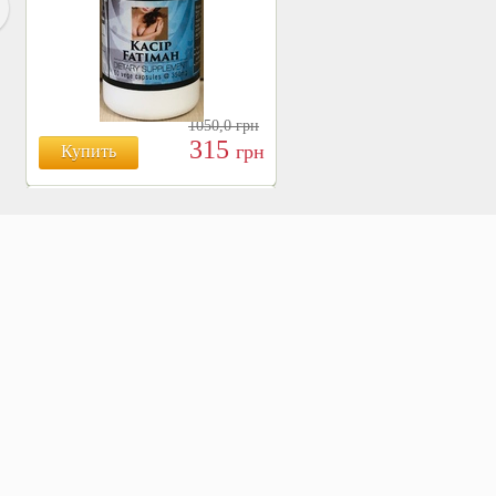
1050,0
грн
315
грн
Купить
БОЯРЫШНИК ТАБЛ.
№120, 500 МГ.