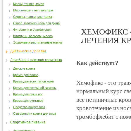
Маски, тоники, мыло
Массажеры и аппликаторы
Сиропы, пасты, клетчатка
Скраб, молочко, гель для душа
ХЕМОФИКС -
Фитосвечи и супозитории
Шампунь, бальзам, масло
ЛЕЧЕНИЯ К
Эфирные и растительные масла
Диетические добавки
Лечебная и элитная косметика
Как действует?
Детские крема
Крема для волос
Хемофикс - это трав
Крема для всех типов кожи
Крема для интимной гигиены
нормальный курс све
Крема для рук и ног
все нетипичные кров
Крема для суставов
кровотечение из нос
Средства вокруг глаз
Сыворотки и крема для лица
тромбофлебит с по
Спортивное питание
Аминокислоты