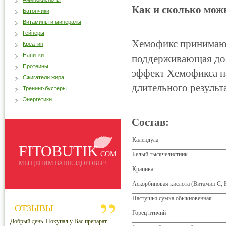
Как и сколько мож
Батончики
Витамины и минералы
Гейнеры
Хемофикс принимают 
Креатин
Напитки
поддерживающая доза
Протеины
эффект Хемофикса на
Сжигатели жира
длительного результ
Тренинг-бустеры
Энергетики
Состав:
Календула
FITOBUTIK
.COM
Белый тысячелистник
МЫ ЦЕНИМ ВАШЕ ЗДОРОВЬЕ!
Крапива
Аскорбиновая кислота (Витамин С, 
Пастушья сумка обыкновенная
ОТЗЫВЫ
Горец птичий
Добрый день. Покупал у Вас препарат