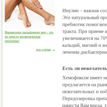
Инулин – важная сос
Это натуральный про
пребиотик помогаю
тракта. При приеме 
Варикозное расширение вен - это
не просто косметическая
увеличивается на 7
проблема!
кальций, магний и ж
все статьи
лечении дисбактерио
Есть ли нежелател
Хемофиксне имеет н
предлагается на рынк
нежелательных и по
Передозировка преп
нанести Вам вреда, 