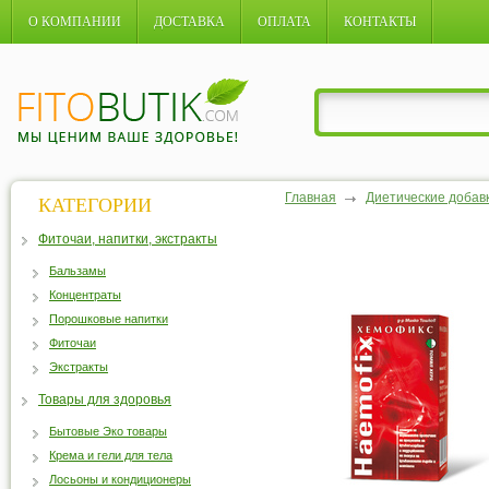
О КОМПАНИИ
ДОСТАВКА
ОПЛАТА
КОНТАКТЫ
Главная
Диетические добав
КАТЕГОРИИ
Фиточаи, напитки, экстракты
Бальзамы
Концентраты
Порошковые напитки
Фиточаи
Экстракты
Товары для здоровья
Бытовые Эко товары
Крема и гели для тела
Лосьоны и кондиционеры