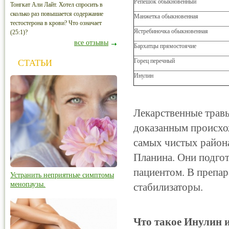
Репешок обыкновенный
Тонгкат Али Лайт. Хотел спросить в
сколько раз повышается содержание
Манжетка обыкновенная
тестостерона в крови? Что означает
Ястребиночка обыкновенная
(25:1)?
все отзывы
Бархатцы прямостоячие
Горец перечный
СТАТЬИ
Инулин
Лекарственные травы
доказанным происхо
самых чистых района
Планина. Они подго
пациентом. В препар
Устранить неприятные симптомы
менопаузы.
стабилизаторы.
Что такое Инулин и