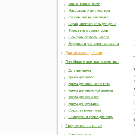
Маски, тоники, мыло
Массажеры и аппликаторы
Сиропы, пасты, клетчатка
Скраб, молочко, гель для душа
Фитосвечи и супозитории
Шампунь, бальзам, масло
Эфирные и растительные масла
Диетические добавки
Лечебная и элитная косметика
Детские крема
Крема для волос
Крема для всех типов кожи
Крема для интимной гигиены
Крема для рук и ног
Крема для суставов
Средства вокруг глаз
Сыворотки и крема для лица
Спортивное питание
Аминокислоты