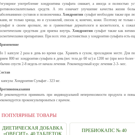
Регулярное употребление хондроитина сульфата снижает, а иногда и полностью ус
противовоспалительных средств. А это означает улучшение качества жизни бо
заболеваниями суставов и позвоночника.
Хондроитин
сульфат необходим также при лю
ткани, не только хряща, но и сухожилий, связок и, конечно, кожи. Поэтому не тольк
сульфат в своем арсенале, но и граммотные дерматологи и косметологи, к сожа
косметическим средствам для приема внутрь.
Хондроитин
сульфат также как витам
косметическими препаратами. При всех этих достоинствах у хондроитин сульфата есть ещ
Применение
По 1 капсуле 2 раза в день во время еды. Хранить в сухом, прохладном месте.
Для по
прием 800 мг хондроитин сульфата в день (вес тела до 60 кг) и 1200 мг (при весе боле
обычно спустя 2-8 недель от начала лечения. Рекомендуемый курс лечения 2-3- мес.
Состав
1 капсула: Хондроитин Сульфат - 323 мг.
Противопоказания
Не рекомендуется принимать при индивидуальной непереносимости продукта и пов
рекомендуется проконсультироваться с врачом.
ПОПУЛЯРНЫЕ ТОВАРЫ
ДИЕТИЧЕСКАЯ ДОБАВКА
ПРЕБИОКАПС № 40
«ОВЕСИТ», 40 ТАБЛЕТОК