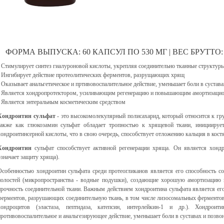
ФОРМА ВЫПУСКА: 60 КАПСУЛ ПО 530 МГ | ВЕС БРУТТО: 5
- Стимулирует синтез гиалуроновой кислоты, укрепляя соединительно тканные структуры
- Ингибирует действие протеолитических ферментов, разрущающих хрящ
- Оказывает анальгетическое и пртивовоспалительное действие, уменьшает боли в сустава
- Является хондропротектором, усиливающим регенерацию и повышающим амортизацио
- Является энтеральным косметическим средством
Хондроитин сульфат
- это высокомолекулярный полисахарид, который относится к гру
также как глюкозамин сульфат обладает тропностью к хрящевой ткани, инициирует
хондроитинсерной кислоты, что в свою очередь, способствует отложению кальция в кост
Хондроитин
сульфат способствует активной регенерации хряща. Он является хонд
означает защиту хряща).
Особенностью хондроитин сульфата среди протеогликанов является его способность 
полостей (микропространства - водные подушки), создающие хорошую амортизацию 
прочность соединительной ткани. Важным действием хондроитина сульфата является его
ферментов, разрушающих соединительную ткань, в том числе лизосомальных ферменто
хондроцитов (эластаза, пептидаза, катепсин, интерлейкин-1 и др.). Хондрои
противовоспалительное и анальгезирующее действие, уменьшает боли в суставах и позвон