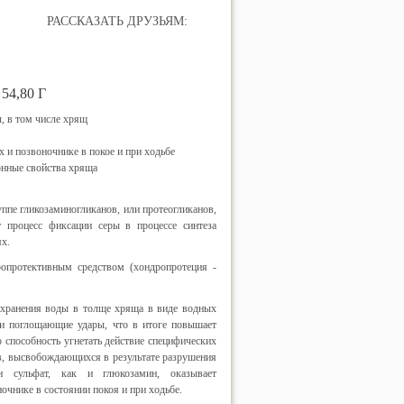
РАССКАЗАТЬ ДРУЗЬЯМ:
4,80 Г
, в том числе хрящ
х и позвоночнике в покое и при ходьбе
нные свойства хряща
ппе гликозаминогликанов, или протеогликанов,
 процесс фиксации серы в процессе синтеза
ях.
ропротективным средством (хондропротеция -
сохранения воды в толще хряща в виде водных
и поглощающие удары, что в итоге повышает
 способность угнетать действие специфических
в, высвобождающихся в результате разрушения
тин сульфат, как и глюкозамин, оказывает
очнике в состоянии покоя и при ходьбе.