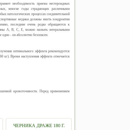
траняет необходимость приема нестероидных
льных, многие годы страдающих различными
бых патологических процессах соединительной
о спортивные медики должны иметь хондроитин
лению, последние очень редко обращаются к
ины А, В, С, Е, можно назвать энтеральными
е одно - он абсолютно безопасен.
лучения оптимального эффекта рекомендуется
е 60 кг). Время наступления эффекта отмечается
ышенной кровоточивости. Перед применением
ЧЕРНИКА ДРАЖЕ 180 Г.