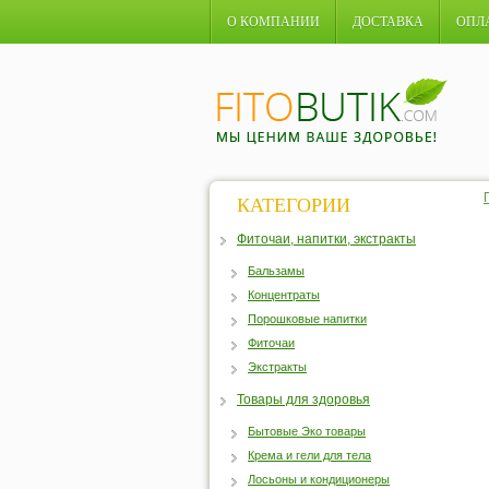
О КОМПАНИИ
ДОСТАВКА
ОПЛ
КАТЕГОРИИ
Фиточаи, напитки, экстракты
Бальзамы
Концентраты
Порошковые напитки
Фиточаи
Экстракты
Товары для здоровья
Бытовые Эко товары
Крема и гели для тела
Лосьоны и кондиционеры