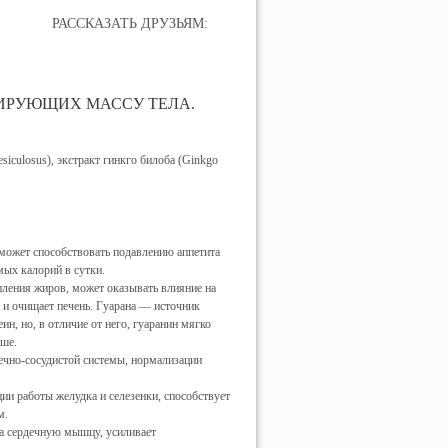
РАССКАЗАТЬ ДРУЗЬЯМ:
ЛИРУЮЩИХ МАССУ ТЕЛА.
siculosus), экстракт гинкго билоба (Ginkgo
 может способствовать подавлению аппетита
ых калорий в сутки.
ления жиров, может оказывать влияние на
 и очищает печень. Гуарана — источник
н, но, в отличие от него, гуаранин мягко
ьше.
ечно-сосудистой системы, нормализации
ии работы желудка и селезенки, способствует
м.
а сердечную мышцу, усиливает