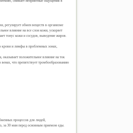
 аритмию, снимает неприятные ощущения в
и, регулирует обмен веществ в организме
ьное влияние на все слои кожи, ускоряет
ет тонус кожи и сосудов, выведение жиров.
 крови и лимфы в проблемных зонах,
а, оказывает положительное влияние на ток
в венах, что препятствует тромбообразованию
бменных процессов для людей,
ю, за 30 мин перед основным приемом еды.