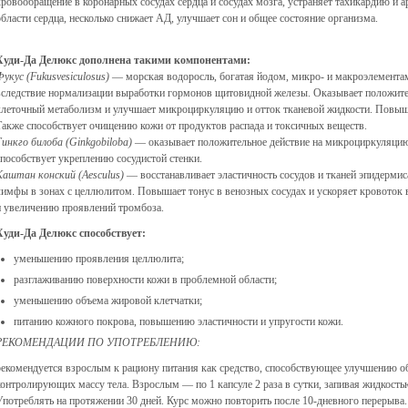
кровообращение в коронарных сосудах сердца и сосудах мозга, устраняет тахикардию и
области сердца, несколько снижает АД, улучшает сон и общее состояние организма.
Худи-Да Делюкс дополнена такими компонентами:
Фукус (Fukusvesiculosus)
— морская водоросль, богатая йодом, микро- и макроэлементам
вследствие нормализации выработки гормонов щитовидной железы. Оказывает положител
клеточный метаболизм и улучшает микроциркуляцию и отток тканевой жидкости. Повыша
Также способствует очищению кожи от продуктов распада и токсичных веществ.
Гинкго билоба (Ginkgobiloba)
— оказывает положительное действие на микроциркуляцию
способствует укреплению сосудистой стенки.
Каштан конский (Aesculus)
— восстанавливает эластичность сосудов и тканей эпидермис
лимфы в зонах с целлюлитом. Повышает тонус в венозных сосудах и ускоряет кровоток 
и увеличению проявлений тромбоза.
Худи-Да Делюкс способствует:
уменьшению проявления целлюлита;
разглаживанию поверхности кожи в проблемной области;
уменьшению объема жировой клетчатки;
питанию кожного покрова, повышению эластичности и упругости кожи.
РЕКОМЕНДАЦИИ ПО УПОТРЕБЛЕНИЮ:
рекомендуется взрослым к рациону питания как средство, способствующее улучшению о
контролирующих массу тела. Взрослым — по 1 капсуле 2 раза в сутки, запивая жидкость
Употреблять на протяжении 30 дней. Курс можно повторить после 10-дневного перерыва.