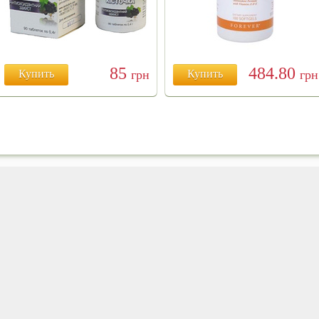
85
484.80
Купить
грн
Купить
грн