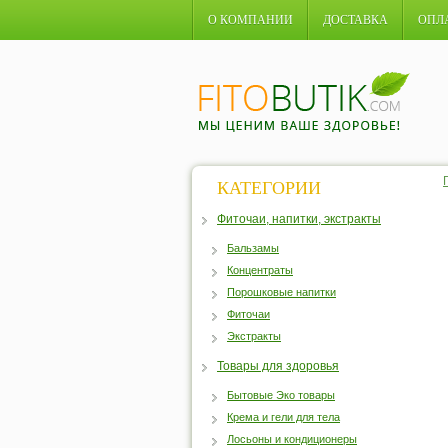
О КОМПАНИИ
ДОСТАВКА
ОПЛ
КАТЕГОРИИ
Фиточаи, напитки, экстракты
Бальзамы
Концентраты
Порошковые напитки
Фиточаи
Экстракты
Товары для здоровья
Бытовые Эко товары
Крема и гели для тела
Лосьоны и кондиционеры