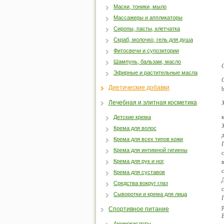
Маски, тоники, мыло
Массажеры и аппликаторы
Сиропы, пасты, клетчатка
Скраб, молочко, гель для душа
Фитосвечи и супозитории
Шампунь, бальзам, масло
Эфирные и растительные масла
Диетические добавки
b
Лечебная и элитная косметика
Детские крема
Крема для волос
Крема для всех типов кожи
Крема для интимной гигиены
Крема для рук и ног
Крема для суставов
Средства вокруг глаз
Сыворотки и крема для лица
Спортивное питание
Аминокислоты