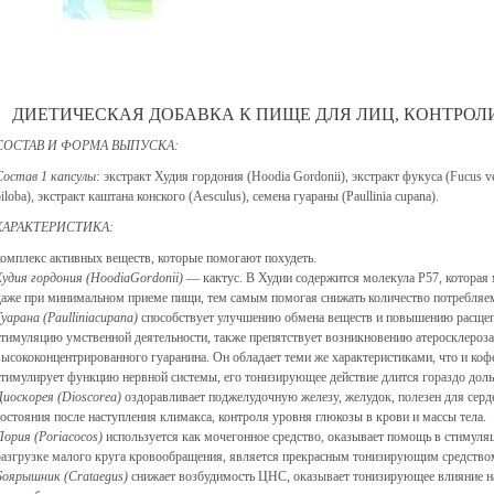
ДИЕТИЧЕСКАЯ ДОБАВКА К ПИЩЕ ДЛЯ ЛИЦ, КОНТРО
СОСТАВ И ФОРМА ВЫПУСКА:
Состав 1 капсулы:
экстракт Худия гордония (Hoodia Gordonii), экстракт фукуса (Fucus ve
iloba), экстракт каштана конского (Aesculus), семена гуараны (Paullinia cupana).
ХАРАКТЕРИСТИКА:
комплекс активных веществ, которые помогают похудеть.
Худия гордония (HoodiaGordonii)
— кактус. В Худии содержится молекула Р57, которая
даже при минимальном приеме пищи, тем самым помогая снижать количество потребляем
Гуарана (Paulliniacupana)
способствует улучшению обмена веществ и повышению расщеп
стимуляцию умственной деятельности, также препятствует возникновению атеросклероза
высококонцентрированного гуаранина. Он обладает теми же характеристиками, что и кофеи
стимулирует функцию нервной системы, его тонизирующее действие длится гораздо дол
Диоскорея (Dioscorea)
оздоравливает поджелудочную железу, желудок, полезен для серд
состояния после наступления климакса, контроля уровня глюкозы в крови и массы тела.
Пория (Poriacocos)
используется как мочегонное средство, оказывает помощь в стимуляц
разгрузке малого круга кровообращения, является прекрасным тонизирующим средство
Боярышник (Crataegus)
снижает возбудимость ЦНС, оказывает тонизирующее влияние н