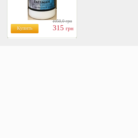
1050,0
грн
315
грн
Купить
БОЯРЫШНИК ТАБЛ.
№120, 500 МГ.
810
Купить
грн