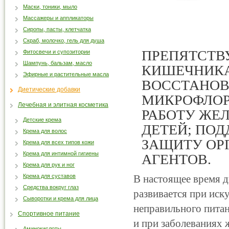
Маски, тоники, мыло
Массажеры и аппликаторы
Сиропы, пасты, клетчатка
Скраб, молочко, гель для душа
ПРЕПЯТСТВ
Фитосвечи и супозитории
Шампунь, бальзам, масло
КИШЕЧНИКА
Эфирные и растительные масла
ВОССТАНО
Диетические добавки
МИКРОФЛОР
Лечебная и элитная косметика
РАБОТУ ЖЕ
Детские крема
ДЕТЕЙ; ПО
Крема для волос
ЗАЩИТУ ОР
Крема для всех типов кожи
Крема для интимной гигиены
АГЕНТОВ.
Крема для рук и ног
Крема для суставов
В настоящее время д
Средства вокруг глаз
развивается при иск
Сыворотки и крема для лица
неправильного питан
Спортивное питание
и при заболеваниях 
Аминокислоты