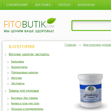
О КОМПАНИИ
ДОСТАВКА
ОПЛАТА
КОНТАКТЫ
Главная
Диетические добав
КАТЕГОРИИ
Фиточаи, напитки, экстракты
Бальзамы
Концентраты
Порошковые напитки
Фиточаи
Экстракты
Товары для здоровья
Бытовые Эко товары
Крема и гели для тела
Лосьоны и кондиционеры