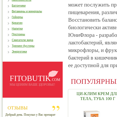
может послужить пр
Батончики
пищеварения, разли
Витамины и минералы
Гейнеры
Восстановить балан
Креатин
биологически актив
Напитки
ЮниФлора - разрабо
Протеины
Сжигатели жира
лактобактерий, явл
Тренинг-бустеры
микрофлоры, и фру
Энергетики
бактерий в кишечник
ее доступной для пр
FITOBUTIK
ПОПУЛЯРНЫ
.COM
МЫ ЦЕНИМ ВАШЕ ЗДОРОВЬЕ!
ЦИ-КЛИМ КРЕМ ДЛ
ТЕЛА, ТУБА 100 Г
ОТЗЫВЫ
Добрый день. Покупал у Вас препарат