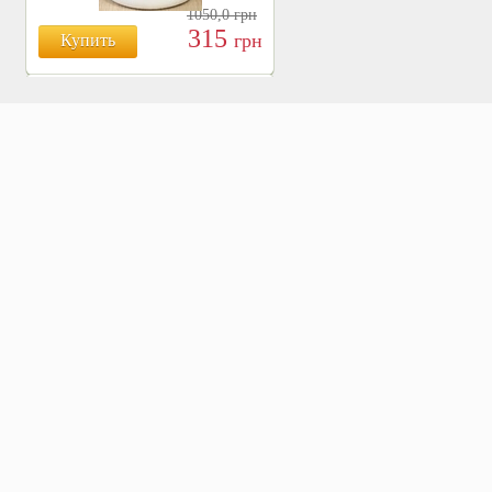
1050,0
грн
315
грн
Купить
БОЯРЫШНИК ТАБЛ.
№120, 500 МГ.
810
Купить
грн
ХВОЩ ПОЛЕВОЙ ТАБЛ.
№120, 500 МГ.