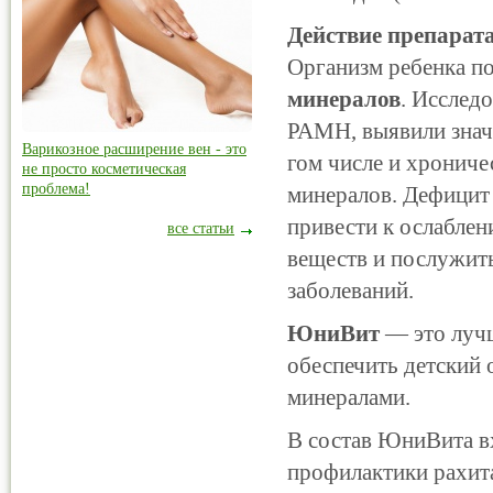
Действие препарат
Организм ребенка п
минералов
. Исслед
РАМН, выявили значи
Варикозное расширение вен - это
гом числе и хронич
не просто косметическая
проблема!
минералов. Дефицит 
привести к ослабле
все статьи
веществ и послужит
заболеваний.
ЮниВит
— это лучш
обеспечить детский
минералами.
В состав ЮниВита 
профилактики рахит