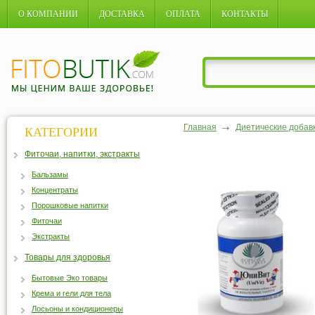
О КОМПАНИИ
ДОСТАВКА
ОПЛАТА
КОНТАКТЫ
Главная
Диетические добав
КАТЕГОРИИ
Фиточаи, напитки, экстракты
Бальзамы
Концентраты
Порошковые напитки
Фиточаи
Экстракты
Товары для здоровья
Бытовые Эко товары
Крема и гели для тела
Лосьоны и кондиционеры