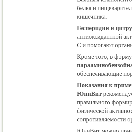
белка и пищеварите
кишечника.
Гесперидин и цитр
антиоксидаптной ак
С и помогают органи
Кроме того, в форм
парааминобензойн
обеспечивающие нор
Показания к прим
ЮниВит
рекомендуе
правильного формир
физической активно
сопротивляемости о
ЮниВит можно прини