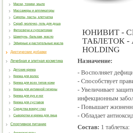
Маски, тоники, мыло
Массажеры и аппликаторы
Сиропы, пасты, клетчатка
Скраб, молочко, гель для душа
ЮНИВИТ - C
Фитосвечи и супозитории
Шампунь, бальзам, масло
ТАБЛЕТОК -
Эфирные и растительные масла
HOLDING
Диетические добавки
Назначение:
Лечебная и элитная косметика
Детские крема
- Восполняет дефици
Крема для волос
- Способствует прав
Крема для всех типов кожи
- Увеличивает защит
Крема для интимной гигиены
Крема для рук и ног
инфекционным забол
Крема для суставов
- Повышает жизненн
Средства вокруг глаз
- Обладает антиокси
Сыворотки и крема для лица
Спортивное питание
Состав:
1 таблетка:
Аминокислоты