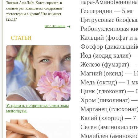
пара-Аминобенюиная
Тонгкат Али Лайт. Хотел спросить в
сколько раз повышается содержание
Гесперидин — 5 мг
тестостерона в крови? Что означает
Цитрусовые биофла
(25:1)?
все отзывы
Рибонуклеиновая ки
Кальций (фосфат и к
СТАТЬИ
Фосфор (дикалыдийф
Йод (иодид калия) —
Железо (фумарат) — 
Магний (оксид) — 1
Медь (оксид) — 1 м
Цинк (глюконат) — 0
Хром (пиколинат) — 
Устранить неприятные симптомы
Марганец (глюхонат
менопаузы.
Калий (хлорид) — 7
Селен (аминокислотн
Молибден (аминокис