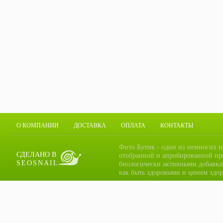
О КОМПАНИИ
ДОСТАВКА
ОПЛАТА
КОНТАКТЫ
Фито Бутик - один из немногих и
СДЕЛАНО В
отобранной и апробированной пр
SEOSNAIL
биологически активными добавка
как быть здоровыми и ценим здор