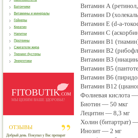
Витамин А (ретинол
Батончики
Витамин D (холекал
Витамины и минералы
Гейнеры
Витамин Е (d-а-ток
Креатин
Витамин С (аскорбин
Напитки
Витамин В1 (тиамин
Протеины
Сжигатели жира
Витамин В2 (рибофл
Тренинг-бустеры
Витамин B3 (ниацин
Энергетики
Витамин В5 (пантоте
Витамин В6 (пиридо
Витамин В12 (циано
FITOBUTIK
Фолиевая кислота —
.COM
МЫ ЦЕНИМ ВАШЕ ЗДОРОВЬЕ!
Биотин — 50 мкг
Лецитин — 8,3 мг
Холин (битартрат) —
ОТЗЫВЫ
Инозит — 2 мг
Добрый день. Покупал у Вас препарат