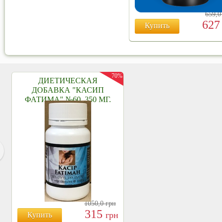
659,
62
Купить
70%
ДИЕТИЧЕСКАЯ
ДОБАВКА "КАСИП
ФАТИМА" №60, 350 МГ.
1050,0
грн
315
грн
Купить