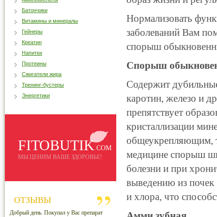
Батончики
Нормализовать фун
Витамины и минералы
заболеваний Вам пом
Гейнеры
Креатин
спорыш обыкновенны
Напитки
Спорыш обыкнове
Протеины
Сжигатели жира
Содержит дубильные 
Тренинг-бустеры
Энергетики
каротин, железо и д
препятствует образ
кристаллизации мин
общеукрепляющим, 
FITOBUTIK
.COM
медицине спорыш ши
МЫ ЦЕНИМ ВАШЕ ЗДОРОВЬЕ!
болезни и при хрони
выведению из
почек
и хлора, что спосо
ОТЗЫВЫ
Добрый день. Покупал у Вас препарат
Амми зубная