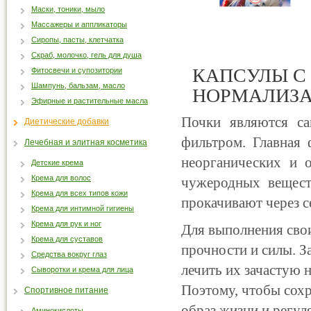
Маски, тоники, мыло
Массажеры и аппликаторы
Сиропы, пасты, клетчатка
Скраб, молочко, гель для душа
КАПСУЛЫ С
Фитосвечи и супозитории
Шампунь, бальзам, масло
НОРМАЛИЗА
Эфирные и растительные масла
Почки являются с
Диетические добавки
фильтром. Главная
Лечебная и элитная косметика
неорганических и 
Детские крема
Крема для волос
чужеродных вещест
Крема для всех типов кожи
прокачивают через с
Крема для интимной гигиены
Крема для рук и ног
Для выполнения сво
Крема для суставов
прочности и силы. 
Средства вокруг глаз
лечить их зачастую 
Сыворотки и крема для лица
Поэтому, чтобы сох
Спортивное питание
образ жизни и регул
Аминокислоты