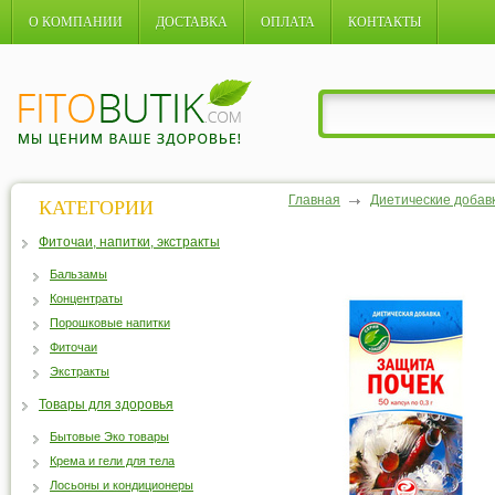
О КОМПАНИИ
ДОСТАВКА
ОПЛАТА
КОНТАКТЫ
Главная
Диетические добав
КАТЕГОРИИ
Фиточаи, напитки, экстракты
Бальзамы
Концентраты
Порошковые напитки
Фиточаи
Экстракты
Товары для здоровья
Бытовые Эко товары
Крема и гели для тела
Лосьоны и кондиционеры