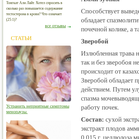
Тонгкат Али Лайт. Хотел спросить в
сколько раз повышается содержание
Способствует вывед
тестостерона в крови? Что означает
обладает спазмолит
(25:1)?
все отзывы
почечной колике, а 
СТАТЬИ
Зверобой
Излюбленная трава н
так и без зверобоя 
происходит от казах
Зверобой обладает 
действием. Путем у
спазма мочевыводящ
работу
почек
.
Устранить неприятные симптомы
менопаузы.
Состав:
сухой экстр
экстракт плодов амми
0,015 г, целлюлоза м