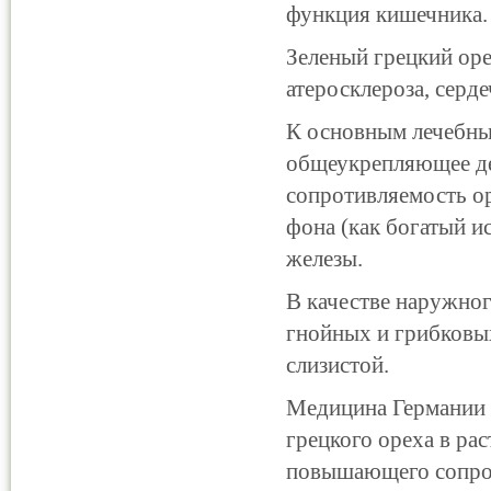
функция кишечника.
Зеленый грецкий оре
атеросклероза, серд
К основным лечебны
общеукрепляющее де
сопротивляемость о
фона (как богатый и
железы.
В качестве наружног
гнойных и грибковых
слизистой.
Медицина Германии 
грецкого ореха в ра
повышающего сопрот