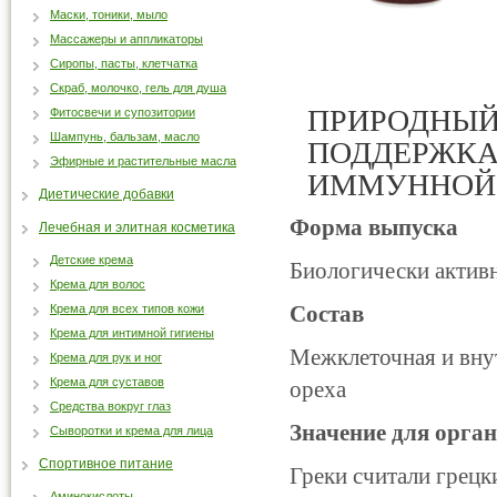
Маски, тоники, мыло
Массажеры и аппликаторы
Сиропы, пасты, клетчатка
Скраб, молочко, гель для душа
ПРИРОДНЫЙ
Фитосвечи и супозитории
Шампунь, бальзам, масло
ПОДДЕРЖКА
Эфирные и растительные масла
ИММУННОЙ
Диетические добавки
Форма выпуска
Лечебная и элитная косметика
Детские крема
Биологически актив
Крема для волос
Состав
Крема для всех типов кожи
Крема для интимной гигиены
Межклеточная и внут
Крема для рук и ног
Крема для суставов
ореха
Средства вокруг глаз
Значение для орга
Сыворотки и крема для лица
Спортивное питание
Греки считали грецк
Аминокислоты