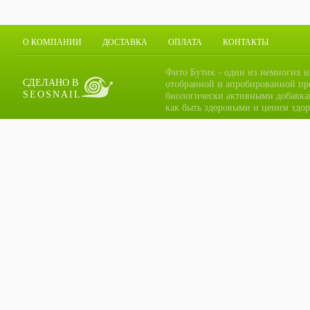
О КОМПАНИИ
ДОСТАВКА
ОПЛАТА
КОНТАКТЫ
Фито Бутик - один из немногих и
СДЕЛАНО В
отобранной и апробированной пр
SEOSNAIL
биологически активными добавка
как быть здоровыми и ценим здор