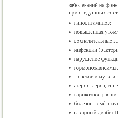
заболеваний на фоне
при следующих сост
гиповитаминоз;
повышенная утомл
воспалительные з
инфекции (бактери
нарушение функци
гормонозависимые
женское и мужское
атеросклероз, гип
варикозное расшир
болезни лимфатич
сахарный диабет I