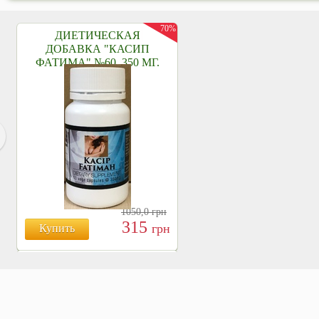
70%
ДИЕТИЧЕСКАЯ
ДОБАВКА "КАСИП
ФАТИМА" №60, 350 МГ.
1050,0
грн
315
грн
Купить
БОЯРЫШНИК ТАБЛ.
№120, 500 МГ.