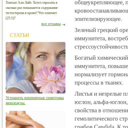
общеукрепляющее, п
Тонгкат Али Лайт. Хотел спросить в
сколько раз повышается содержание
кровоостанавливающ
тестостерона в крови? Что означает
эпителизирующее.
(25:1)?
все отзывы
Зеленый грецкий ор
СТАТЬИ
иммунитета, востреб
стрессоустойчивост
Богатый химический 
иммунитета, повыше
нормализует гормон
процессы в тканях.
Листья и незрелые п
Устранить неприятные симптомы
юглон, альфа-юглон,
менопаузы.
свойства в отношени
гемолитического стр
грибов Candida. К 