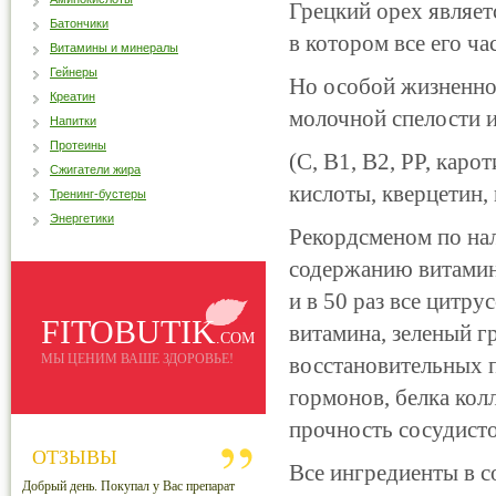
Грецкий орех являет
Батончики
в котором все его ча
Витамины и минералы
Гейнеры
Но особой жизненно
Креатин
молочной спелости и
Напитки
Протеины
(С, B1, B2, PP, кар
Сжигатели жира
кислоты, кверцетин, 
Тренинг-бустеры
Энергетики
Рекордсменом по нал
содержанию витамин
и в 50 раз все цитр
FITOBUTIK
витамина, зеленый г
.COM
МЫ ЦЕНИМ ВАШЕ ЗДОРОВЬЕ!
восстановительных п
гормонов, белка кол
прочность сосудисто
ОТЗЫВЫ
Все ингредиенты в с
Добрый день. Покупал у Вас препарат