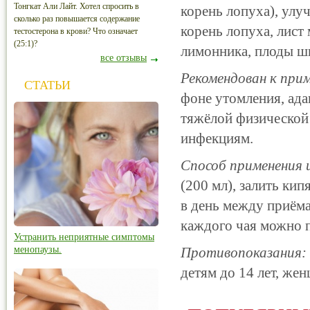
Тонгкат Али Лайт. Хотел спросить в
корень лопуха), улу
сколько раз повышается содержание
корень лопуха, лист
тестостерона в крови? Что означает
(25:1)?
лимонника, плоды ши
все отзывы
Рекомендован к при
СТАТЬИ
фоне утомления, ада
тяжёлой физической
инфекциям.
Способ применения 
(200 мл), залить кип
в день между приём
каждого чая можно п
Устранить неприятные симптомы
менопаузы.
Противопоказания:
детям до 14 лет, ж