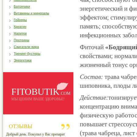
Батончики
энергетический и ф
Витамины и минералы
эффектом; стимулир
Гейнеры
память; способству
Креатин
Напитки
инфекционных забол
Протеины
Фиточай
«Бодрящи
Сжигатели жира
Тренинг-бустеры
свойствами; нормал
Энергетики
жизненный тонус ор
Состав:
трава чабре
шиповника, плоды ли
FITOBUTIK
.COM
Действие:
тонизируе
МЫ ЦЕНИМ ВАШЕ ЗДОРОВЬЕ!
концентрацию внима
физическую работос
повышает стрессоус
ОТЗЫВЫ
(трава чабреца, лис
Добрый день. Покупал у Вас препарат