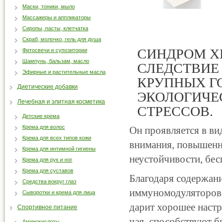
Маски, тоники, мыло
Массажеры и аппликаторы
Сиропы, пасты, клетчатка
Скраб, молочко, гель для душа
СИНДРОМ Х
Фитосвечи и супозитории
Шампунь, бальзам, масло
СЛЕДСТВИЕ
Эфирные и растительные масла
КРУПНЫХ Г
Диетические добавки
ЭКОЛОГИЧЕ
Лечебная и элитная косметика
СТРЕССОВ.
Детские крема
Крема для волос
Он проявляется в ви
Крема для всех типов кожи
внимания, повышенн
Крема для интимной гигиены
неустойчивости, бес
Крема для рук и ног
Крема для суставов
Благодаря содержан
Средства вокруг глаз
иммуномодуляторов
Сыворотки и крема для лица
дарит хорошее настр
Спортивное питание
чая, способствуют 
Аминокислоты