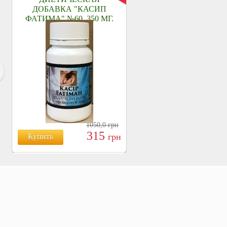
ДОБАВКА "КАСИП
ФАТИМА" №60, 350 МГ.
1050,0
грн
315
грн
Купить
БОЯРЫШНИК ТАБЛ.
№120, 500 МГ.