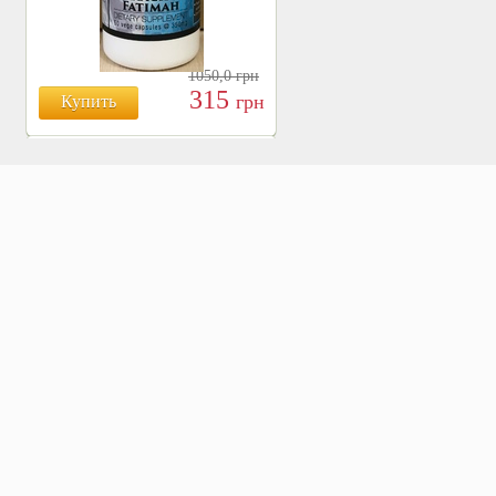
1050,0
грн
315
грн
Купить
БОЯРЫШНИК ТАБЛ.
№120, 500 МГ.
810
Купить
грн