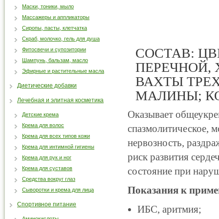
Маски, тоники, мыло
Массажеры и аппликаторы
Сиропы, пасты, клетчатка
Скраб, молочко, гель для душа
СОСТАВ: Ц
Фитосвечи и супозитории
Шампунь, бальзам, масло
ПЕРЕЧНОЙ,
Эфирные и растительные масла
ВАХТЫ ТРЕ
Диетические добавки
МАЛИНЫ; КО
Лечебная и элитная косметика
Оказывает общеукре
Детские крема
Крема для волос
спазмолитическое, м
Крема для всех типов кожи
нервозность, раздра
Крема для интимной гигиены
риск развития серде
Крема для рук и ног
Крема для суставов
состояние при нару
Средства вокруг глаз
Показания к приме
Сыворотки и крема для лица
Спортивное питание
ИБС, аритмия;
Аминокислоты