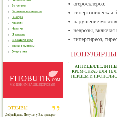
атеросклероз;
Батончики
гипертоническая б
Витамины и минералы
Гейнеры
нарушение мозгов
Креатин
Напитки
неврозы, включая 
Протеины
гипертиреоз, тире
Сжигатели жира
Тренинг-бустеры
Энергетики
ПОПУЛЯРНЫ
АНТИЦЕЛЛЮЛИТН
КРЕМ-СКРАБ ДЛЯ ТЕЛ
FITOBUTIK
ПЕРЦЕМ И ПРОПОЛИ
.COM
МЫ ЦЕНИМ ВАШЕ ЗДОРОВЬЕ!
ОТЗЫВЫ
Добрый день. Покупал у Вас препарат