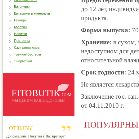
Предостережения п
Батончики
до 12 лет, индивиду
Витамины и минералы
продукта.
Гейнеры
Креатин
Форма выпуска:
70 
Напитки
Хранение:
в сухом, 
Протеины
Сжигатели жира
недоступном для дете
Тренинг-бустеры
относительной влажн
Энергетики
Срок годности:
24 м
Не является лекарст
FITOBUTIK
.COM
Заключение гос. сан
МЫ ЦЕНИМ ВАШЕ ЗДОРОВЬЕ!
от 04.11.2010 г.
ПОПУЛЯРНЫ
ОТЗЫВЫ
Добрый день. Покупал у Вас препарат