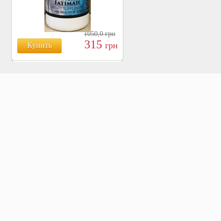
1050,0
грн
315
грн
Купить
БОЯРЫШНИК ТАБЛ.
№120, 500 МГ.
810
Купить
грн