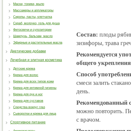
Маски, тоники, мыло
Массажеры и аппликаторы
Сиропы, пасты, клетчатка
Скраб, молочко, гель для душа
Фитосвечи и супозитории
Состав:
плоды рябин
Шампунь, бальзам, масло
зизифоры, трава гре
Эфирные и растительные масла
Диетические добавки
Рекомендуется упо
Лечебная и элитная косметика
общего укрепления
Детские крема
Способ употреблен
Крема для волос
смеси залить стакано
Крема для всех типов кожи
Крема для интимной гигиены
день.
Крема для рук и ног
Крема для суставов
Рекомендованный с
Средства вокруг глаз
можно повторить. П
Сыворотки и крема для лица
с врачом.
Спортивное питание
Аминокислоты