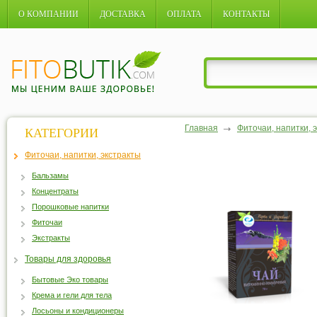
О КОМПАНИИ
ДОСТАВКА
ОПЛАТА
КОНТАКТЫ
Главная
Фиточаи, напитки, 
КАТЕГОРИИ
Фиточаи, напитки, экстракты
Бальзамы
Концентраты
Порошковые напитки
Фиточаи
Экстракты
Товары для здоровья
Бытовые Эко товары
Крема и гели для тела
Лосьоны и кондиционеры