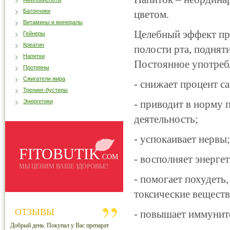
Батончики
цветом.
Витамины и минералы
Целебный эффект пр
Гейнеры
Креатин
полости рта, поднят
Напитки
Постоянное употреб
Протеины
Сжигатели жира
- снижает процент са
Тренинг-бустеры
Энергетики
- приводит в норму
деятельность;
- успокаивает нервы;
FITOBUTIK
.COM
- восполняет энерге
МЫ ЦЕНИМ ВАШЕ ЗДОРОВЬЕ!
- помогает похудеть
токсические веществ
ОТЗЫВЫ
- повышает иммуните
Добрый день. Покупал у Вас препарат