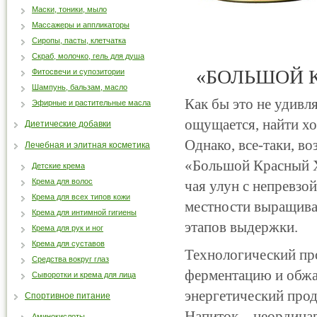
Маски, тоники, мыло
Массажеры и аппликаторы
Сиропы, пасты, клетчатка
Скраб, молочко, гель для душа
«БОЛЬШОЙ К
Фитосвечи и супозитории
Шампунь, бальзам, масло
Как бы это не удивля
Эфирные и растительные масла
ощущается, найти хо
Диетические добавки
Однако, все-таки, в
Лечебная и элитная косметика
«Большой Красный Х
Детские крема
Крема для волос
чая улун с непревзо
Крема для всех типов кожи
местности выращива
Крема для интимной гигиены
этапов выдержки.
Крема для рук и ног
Крема для суставов
Технологический пр
Средства вокруг глаз
ферментацию и обжар
Сыворотки и крема для лица
энергетический про
Спортивное питание
Напиток – неордина
Аминокислоты