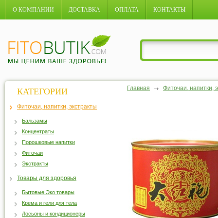
О КОМПАНИИ
ДОСТАВКА
ОПЛАТА
КОНТАКТЫ
Главная
Фиточаи, напитки, 
КАТЕГОРИИ
Фиточаи, напитки, экстракты
Бальзамы
Концентраты
Порошковые напитки
Фиточаи
Экстракты
Товары для здоровья
Бытовые Эко товары
Крема и гели для тела
Лосьоны и кондиционеры