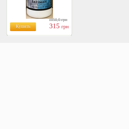
1050,0
грн
315
грн
Купить
БОЯРЫШНИК ТАБЛ.
№120, 500 МГ.
810
Купить
грн