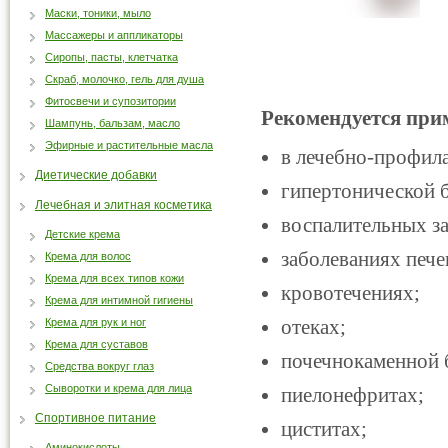
Маски, тоники, мыло
Массажеры и аппликаторы
Сиропы, пасты, клетчатка
Скраб, молочко, гель для душа
Фитосвечи и супозитории
Рекомендуется при
Шампунь, бальзам, масло
Эфирные и растительные масла
в лечебно-профила
Диетические добавки
гипертонической 
Лечебная и элитная косметика
воспалительных з
Детские крема
заболеваниях пече
Крема для волос
Крема для всех типов кожи
кровотечениях;
Крема для интимной гигиены
отеках;
Крема для рук и ног
Крема для суставов
почечнокаменной 
Средства вокруг глаз
Сыворотки и крема для лица
пиелонефритах;
Спортивное питание
циститах;
Аминокислоты