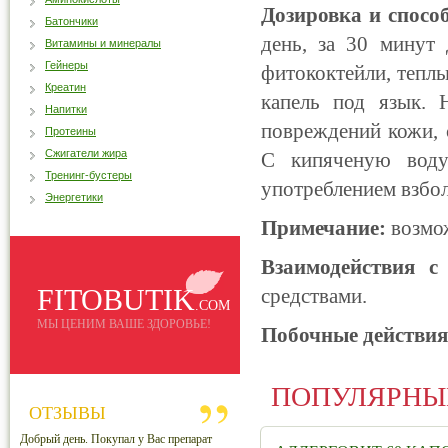
Дозировка и спосо
Батончики
день, за 30 минут
Витамины и минералы
Гейнеры
фитококтейли, теплы
Креатин
капель под язык. 
Напитки
повреждений кожи, 
Протеины
Сжигатели жира
С кипяченую воду
Тренинг-бустеры
употреблением взбол
Энергетики
Примечание:
возмож
Взаимодействия с
FITOBUTIK
средствами.
.COM
МЫ ЦЕНИМ ВАШЕ ЗДОРОВЬЕ!
Побочные действия
ПОПУЛЯРНЫ
ОТЗЫВЫ
Добрый день. Покупал у Вас препарат