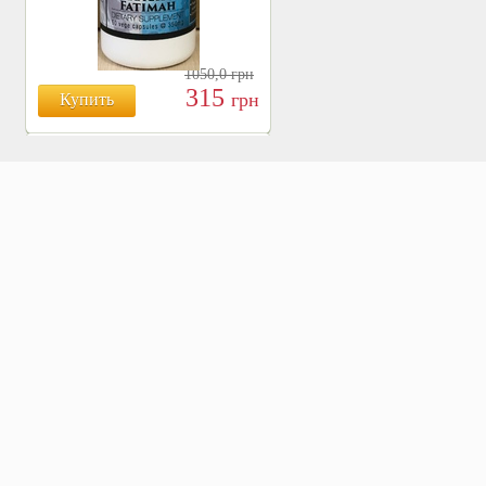
1050,0
грн
315
грн
Купить
БОЯРЫШНИК ТАБЛ.
№120, 500 МГ.
810
Купить
грн