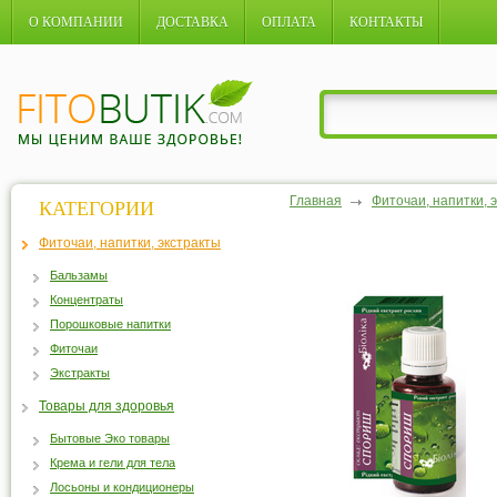
О КОМПАНИИ
ДОСТАВКА
ОПЛАТА
КОНТАКТЫ
Главная
Фиточаи, напитки, 
КАТЕГОРИИ
Фиточаи, напитки, экстракты
Бальзамы
Концентраты
Порошковые напитки
Фиточаи
Экстракты
Товары для здоровья
Бытовые Эко товары
Крема и гели для тела
Лосьоны и кондиционеры