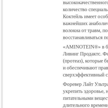
высококачественного
количество специал
Коктейль имеет особ
важнейших анаболич
волокна от травм, п
восстанавливаться п
«AMINOTEIN®» в бел
Ливинг Продактс. Ф
(протеаз), которые 
и обеспечивают пра
сверхэффективный с
Форевер Лайт Ультр
укрепить здоровье, 
питательными вещест
длительного времен