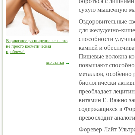
бороться с лишними 
сухую мышечную ма
Оздоровительные св
для желудочно-кише
способности улучша
Варикозное расширение вен - это
не просто косметическая
камней и обеспечива
проблема!
Пищевые волокна ко
все статьи
повышают способнос
металлов, особенно
биологически актив
преобладает лецитин
витамин Е. Важно з
содержащихся в Фор
превосходит аналоги
Форевер Лайт Ультр