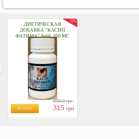
70%
ДИЕТИЧЕСКАЯ
ДОБАВКА "КАСИП
ФАТИМА" №60, 350 МГ.
1050,0
грн
315
грн
Купить
БОЯРЫШНИК ТАБЛ.
№120, 500 МГ.