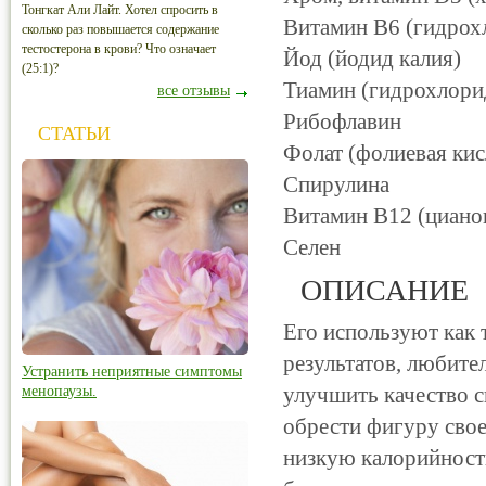
Тонгкат Али Лайт. Хотел спросить в
Витамин В6 (гидрох
сколько раз повышается содержание
тестостерона в крови? Что означает
Йод (йодид калия)
(25:1)?
Тиамин (гидрохлори
все отзывы
Рибофлавин
СТАТЬИ
Фолат (фолиевая кис
Спирулина
Витамин В12 (циано
Селен
ОПИСАНИЕ
Его используют как
результатов, любите
Устранить неприятные симптомы
улучшить качество с
менопаузы.
обрести фигуру сво
низкую калорийность