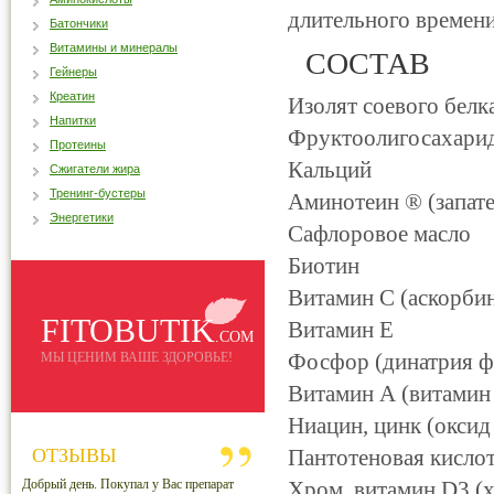
длительного времени
Батончики
Витамины и минералы
СОСТАВ
Гейнеры
Креатин
Изолят соевого белк
Напитки
Фруктоолигосахари
Протеины
Кальций
Сжигатели жира
Тренинг-бустеры
Аминотеин ® (запате
Энергетики
Сафлоровое масло
Биотин
Витамин С (аскорбин
FITOBUTIK
Витамин Е
.COM
Фосфор (динатрия ф
МЫ ЦЕНИМ ВАШЕ ЗДОРОВЬЕ!
Витамин А (витамин 
Ниацин, цинк (оксид
ОТЗЫВЫ
Пантотеновая кислот
Добрый день. Покупал у Вас препарат
Хром, витамин D3 (