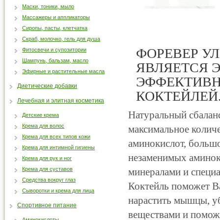
Маски, тоники, мыло
Массажеры и аппликаторы
Сиропы, пасты, клетчатка
Скраб, молочко, гель для душа
ФОРЕВЕР У
Фитосвечи и супозитории
Шампунь, бальзам, масло
ЯВЛЯЕТСЯ 
Эфирные и растительные масла
ЭФФЕКТИВН
Диетические добавки
КОКТЕЙЛЕЙ
Лечебная и элитная косметика
Натуральный сбалан
Детские крема
Крема для волос
максимальное количе
Крема для всех типов кожи
аминокислот, больш
Крема для интимной гигиены
незаменимых аминок
Крема для рук и ног
Крема для суставов
минералами и спец
Средства вокруг глаз
Коктейль поможет Ва
Сыворотки и крема для лица
нарастить мышцы, у
Спортивное питание
веществами и поможе
Аминокислоты