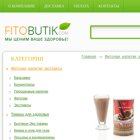
О КОМПАНИИ
ДОСТАВКА
ОПЛАТА
КОНТАКТЫ
Главная
Фиточаи, напитки, 
КАТЕГОРИИ
Фиточаи, напитки, экстракты
Бальзамы
Концентраты
Порошковые напитки
Фиточаи
Экстракты
Товары для здоровья
Бытовые Эко товары
Крема и гели для тела
Лосьоны и кондиционеры