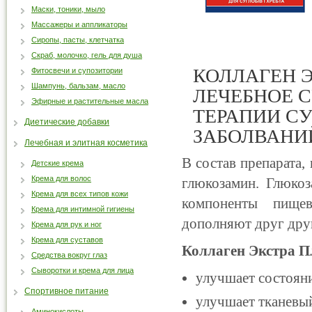
Маски, тоники, мыло
Массажеры и аппликаторы
Сиропы, пасты, клетчатка
Скраб, молочко, гель для душа
КОЛЛАГЕН 
Фитосвечи и супозитории
Шампунь, бальзам, масло
ЛЕЧЕБНОЕ 
Эфирные и растительные масла
ТЕРАПИИ С
Диетические добавки
ЗАБОЛВАНИ
Лечебная и элитная косметика
В состав препарата,
Детские крема
Крема для волос
глюкозамин. Глюкоз
Крема для всех типов кожи
компоненты пище
Крема для интимной гигиены
дополняют друг дру
Крема для рук и ног
Крема для суставов
Коллаген Экстра П
Средства вокруг глаз
Сыворотки и крема для лица
улучшает состояни
Спортивное питание
улучшает тканевый
Аминокислоты