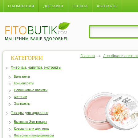
О КОМПАНИИ
ДОСТАВКА
ОПЛАТА
КОНТАКТЫ
Главная
Лечебная и элитна
КАТЕГОРИИ
Фиточаи, напитки, экстракты
Бальзамы
Концентраты
Порошковые напитки
Фиточаи
Экстракты
Товары для здоровья
Бытовые Эко товары
Крема и гели для тела
Лосьоны и кондиционеры