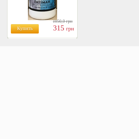
1050,0
грн
315
грн
Купить
БОЯРЫШНИК ТАБЛ.
№120, 500 МГ.
810
Купить
грн