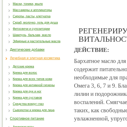
Маски, тоники, мыло
Массажеры и аппликаторы
Сиропы, пасты, клетчатка
Скраб, молочко, гель для душа
РЕГЕНЕРИР
Фитосвечи и супозитории
Шампунь, бальзам, масло
ВИТАЛЬНОСТ
Эфирные и растительные масла
ДЕЙСТВИЕ:
Диетические добавки
Лечебная и элитная косметика
Бархатное масло для
Детские крема
содержит питательн
Крема для волос
необходимые для пр
Крема для всех типов кожи
Омега 3, 6, 7 и 9. Б
Крема для интимной гигиены
Крема для рук и ног
лилии и подорожник
Крема для суставов
воспалений. Смягчае
Средства вокруг глаз
таких, как свободны
Сыворотки и крема для лица
увлажненной, упруго
Спортивное питание
Аминокислоты