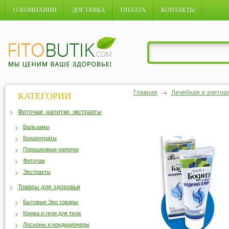
О КОМПАНИИ
ДОСТАВКА
ОПЛАТА
КОНТАКТЫ
Главная
Лечебная и элитна
КАТЕГОРИИ
Фиточаи, напитки, экстракты
Бальзамы
Концентраты
Порошковые напитки
Фиточаи
Экстракты
Товары для здоровья
Бытовые Эко товары
Крема и гели для тела
Лосьоны и кондиционеры