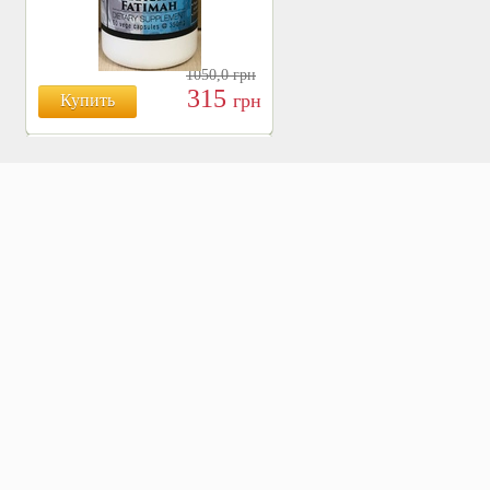
1050,0
грн
315
грн
Купить
БОЯРЫШНИК ТАБЛ.
№120, 500 МГ.
810
Купить
грн