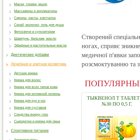
Маски, тоники, мыло
Массажеры и аппликаторы
Сиропы, пасты, клетчатка
Скраб, молочко, гель для душа
Фитосвечи и супозитории
Створений спеціально
Шампунь, бальзам, масло
ногах, сприяє зникне
Эфирные и растительные масла
медичної п'явки зап
Диетические добавки
розсмоктуванню та зн
Лечебная и элитная косметика
Детские крема
Крема для волос
ПОПУЛЯРНЫ
Крема для всех типов кожи
Крема для интимной гигиены
ТЫКВЕНОЛ Т ТАБЛЕ
Крема для рук и ног
№30 ПО 0,5 Г.
Крема для суставов
Средства вокруг глаз
Сыворотки и крема для лица
Спортивное питание
Аминокислоты