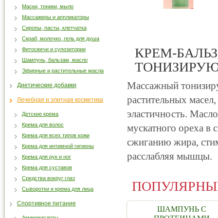
Маски, тоники, мыло
Массажеры и аппликаторы
Сиропы, пасты, клетчатка
Скраб, молочко, гель для душа
КРЕМ-БАЛЬ
Фитосвечи и супозитории
Шампунь, бальзам, масло
ТОНИЗИРУ
Эфирные и растительные масла
Массажный тонизиру
Диетические добавки
растительных масел,
Лечебная и элитная косметика
эластичность. Масло
Детские крема
Крема для волос
мускатного ореха в 
Крема для всех типов кожи
сжиганию жира, сти
Крема для интимной гигиены
расслабляя мышцы.
Крема для рук и ног
Крема для суставов
Средства вокруг глаз
ПОПУЛЯРНЫ
Сыворотки и крема для лица
Спортивное питание
ШАМПУНЬ С
Аминокислоты