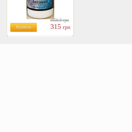
1050,0
грн
315
грн
Купить
БОЯРЫШНИК ТАБЛ.
№120, 500 МГ.
810
Купить
грн