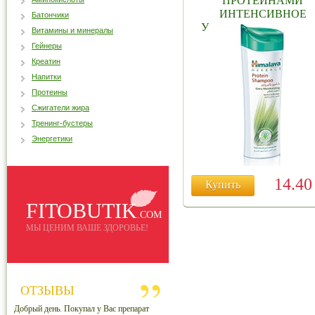
ПРОТЕИНАМИ
ИНТЕНСИВНОЕ
Батончики
УВЛАЖНЕНИЕ 100 М
Витамины и минералы
Гейнеры
Креатин
Напитки
Протеины
Сжигатели жира
Тренинг-бустеры
Энергетики
14.4
Купить
FITOBUTIK
.COM
МЫ ЦЕНИМ ВАШЕ ЗДОРОВЬЕ!
ОТЗЫВЫ
Добрый день. Покупал у Вас препарат