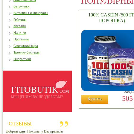
ПОПУЛЯРНЫ
Батончики
Витамины и минералы
100% CASEIN (500 ГР
Гейнеры
ПОРОШКА)
Креатин
Напитки
Протеины
Сжигатели жира
Тренинг-бустеры
Энергетики
FITOBUTIK
.COM
249,
50
МЫ ЦЕНИМ ВАШЕ ЗДОРОВЬЕ!
Купить
ОТЗЫВЫ
Добрый день. Покупал у Вас препарат