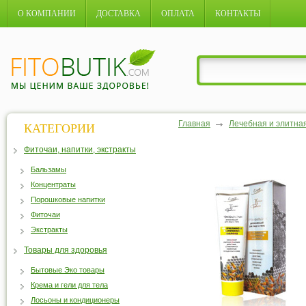
О КОМПАНИИ
ДОСТАВКА
ОПЛАТА
КОНТАКТЫ
Главная
Лечебная и элитна
КАТЕГОРИИ
Фиточаи, напитки, экстракты
Бальзамы
Концентраты
Порошковые напитки
Фиточаи
Экстракты
Товары для здоровья
Бытовые Эко товары
Крема и гели для тела
Лосьоны и кондиционеры