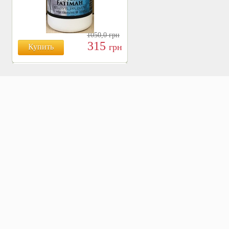
1050,0
грн
315
грн
Купить
БОЯРЫШНИК ТАБЛ.
№120, 500 МГ.
810
Купить
грн