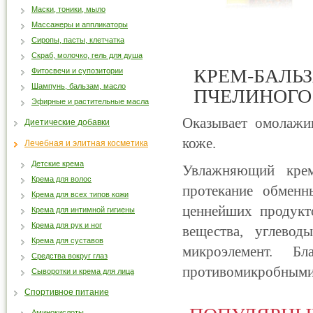
Маски, тоники, мыло
Массажеры и аппликаторы
Сиропы, пасты, клетчатка
Скраб, молочко, гель для душа
КРЕМ-БАЛЬ
Фитосвечи и супозитории
Шампунь, бальзам, масло
ПЧЕЛИНОГО
Эфирные и растительные масла
Оказывает омолажи
Диетические добавки
коже.
Лечебная и элитная косметика
Детские крема
Увлажняющий крем
Крема для волос
протекание обменн
Крема для всех типов кожи
ценнейших продукт
Крема для интимной гигиены
Крема для рук и ног
вещества, углевод
Крема для суставов
микроэлемент. Б
Средства вокруг глаз
противомикробными 
Сыворотки и крема для лица
Спортивное питание
Аминокислоты