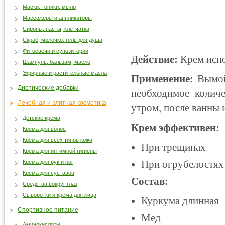
Маски, тоники, мыло
Массажеры и аппликаторы
Сиропы, пасты, клетчатка
Скраб, молочко, гель для душа
Фитосвечи и супозитории
Действие:
Крем испо
Шампунь, бальзам, масло
Эфирные и растительные масла
Применение:
Вымой
Диетические добавки
необходимое количе
Лечебная и элитная косметика
утром, после ванны 
Детские крема
Крем эффективен:
Крема для волос
Крема для всех типов кожи
При трещинах
Крема для интимной гигиены
При огрубелостях
Крема для рук и ног
Крема для суставов
Состав:
Средства вокруг глаз
Сыворотки и крема для лица
Куркума длинная
Спортивное питание
Мед
Аминокислоты