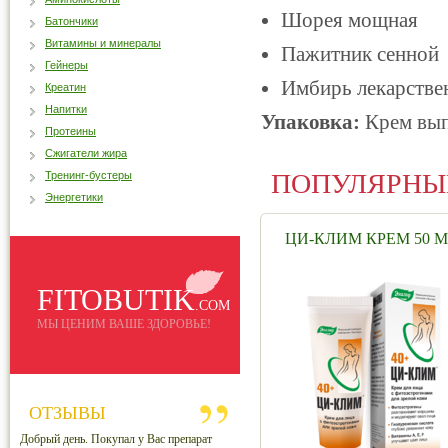
Шорея мощная
Батончики
Витамины и минералы
Пажитник сенной
Гейнеры
Имбирь лекарств
Креатин
Напитки
Упаковка:
Крем вып
Протеины
Сжигатели жира
ПОПУЛЯРНЫ
Тренинг-бустеры
Энергетики
ЦИ-КЛИМ КРЕМ 50 М
FITOBUTIK
.COM
МЫ ЦЕНИМ ВАШЕ ЗДОРОВЬЕ!
ОТЗЫВЫ
Добрый день. Покупал у Вас препарат