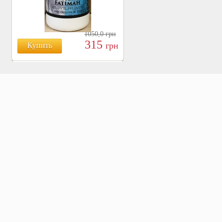
1050,0
грн
315
грн
Купить
БОЯРЫШНИК ТАБЛ.
№120, 500 МГ.
810
Купить
грн