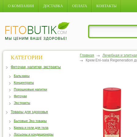
О КОМПАНИИ
ДОСТАВКА
ОПЛАТА
КОНТАКТЫ
Главная
Лечебная и элитна
КАТЕГОРИИ
Крем Eni-sala Regeneration д
Фиточаи, напитки, экстракты
Бальзамы
Концентраты
Порошковые напитки
Фиточаи
Экстракты
Товары для здоровья
Бытовые Эко товары
Крема и гели для тела
Лосьоны и кондиционеры