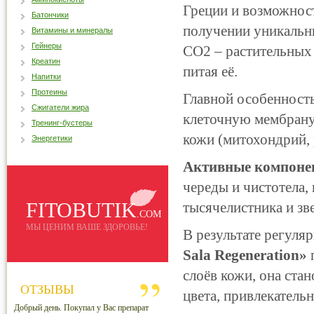
Греции и возможнос
Батончики
получении уникальн
Витамины и минералы
Гейнеры
СО
2
– растительных
Креатин
питая её.
Напитки
Протеины
Главной особенность
Сжигатели жира
клеточную мембрану
Тренинг-бустеры
кожи (митохондрий, 
Энергетики
Активные компоне
череды и чистотела,
FITOBUTIK
тысячелистника и зв
.COM
МЫ ЦЕНИМ ВАШЕ ЗДОРОВЬЕ!
В результате регуля
Sala
Regeneration»
слоёв кожи, она ста
ОТЗЫВЫ
цвета, привлекатель
Добрый день. Покупал у Вас препарат