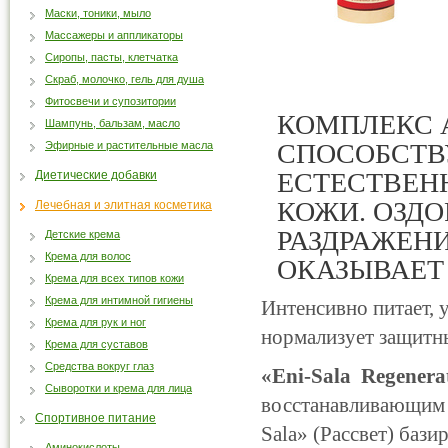
Маски, тоники, мыло
Массажеры и аппликаторы
Сиропы, пасты, клетчатка
Скраб, молочко, гель для душа
Фитосвечи и супозитории
КОМПЛЕКС 
Шампунь, бальзам, масло
СПОСОБСТВ
Эфирные и растительные масла
ЕСТЕСТВЕН
Диетические добавки
КОЖИ. ОЗДО
Лечебная и элитная косметика
РАЗДРАЖЕНИ
Детские крема
Крема для волос
ОКАЗЫВАЕТ
Крема для всех типов кожи
Крема для интимной гигиены
Интенсивно питает, 
Крема для рук и ног
нормализует защитн
Крема для суставов
Средства вокруг глаз
«Eni-Sala Regenera
Сыворотки и крема для лица
восстанавливающим 
Спортивное питание
Sala» (Рассвет) баз
Аминокислоты