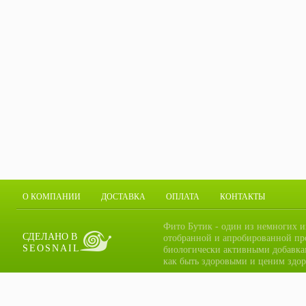
О КОМПАНИИ
ДОСТАВКА
ОПЛАТА
КОНТАКТЫ
Фито Бутик - один из немногих и
СДЕЛАНО В
отобранной и апробированной пр
SEOSNAIL
биологически активными добавка
как быть здоровыми и ценим здор