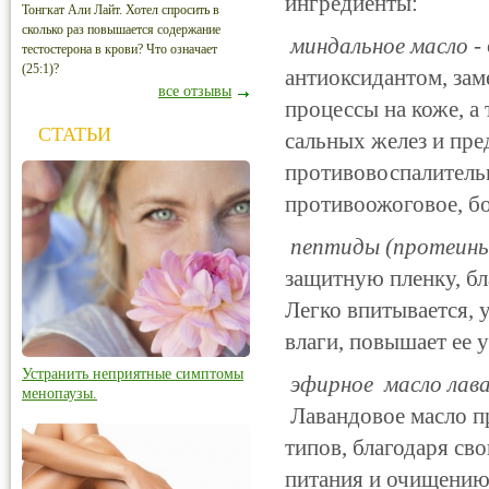
ингредиенты:
Тонгкат Али Лайт. Хотел спросить в
сколько раз повышается содержание
миндальное масло
-
тестостерона в крови? Что означает
(25:1)?
антиоксидантом, зам
все отзывы
процессы на коже, а
СТАТЬИ
сальных желез и пр
противовоспалитель
противоожоговое, б
пептиды (протеины
защитную пленку, бл
Легко впитывается, 
влаги, повышает ее 
Устранить неприятные симптомы
эфирное масло лав
менопаузы.
Лавандовое масло пр
типов, благодаря св
питания и очищению