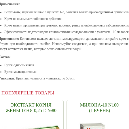
Примечания:
Результаты, перечисленные в пунктах 1-5, заметны только при
ежедневном
применени
Крем не оказывает побочного действия.
Крем нельзя применять при травмах, порезах, ранах и инфекционных заболеваниях к
Эффективность подтверждена клиническими исследованиеми с участием 110 человек
Применение:
Кончиками пальцев легкими массирующими движениями втирайте крем в к
Утром при необходимости смойте. Используйте ежедневно, а при сильном выпадении
могут оставаться пятна, которые легко смываются водой.
Состав:
Бутея односемянная
Бутея мелкоцветковая
Упаковка:
Крем выпускается в упаковках по 50 мл.
ПОПУЛЯРНЫЕ ТОВАРЫ
ЭКСТРАКТ КОРНЯ
МИЛОНА-10 N100
ЖЕНЬШЕНЯ 0,25 Г. №80
(ПЕЧЕНЬ)