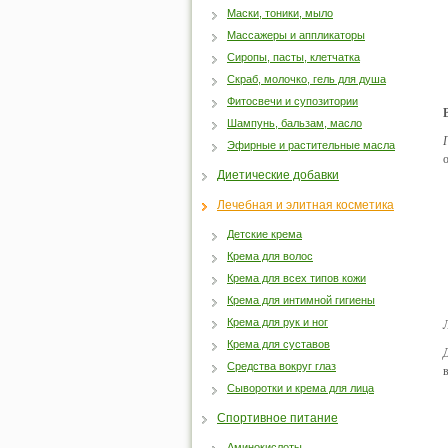
Маски, тоники, мыло
Массажеры и аппликаторы
Сиропы, пасты, клетчатка
Скраб, молочко, гель для душа
Фитосвечи и супозитории
Шампунь, бальзам, масло
Эфирные и растительные масла
Диетические добавки
Лечебная и элитная косметика
Детские крема
Крема для волос
Крема для всех типов кожи
Крема для интимной гигиены
Крема для рук и ног
Крема для суставов
Средства вокруг глаз
Сыворотки и крема для лица
Спортивное питание
Аминокислоты