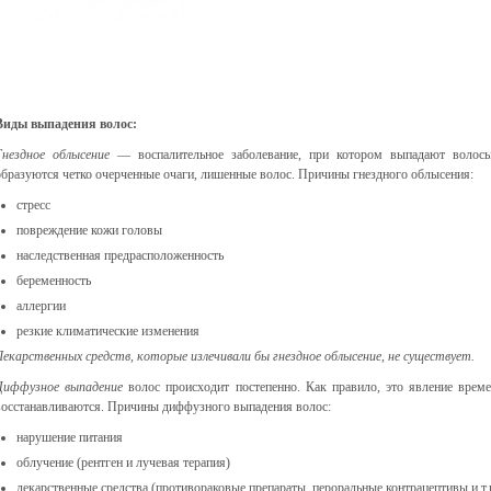
Виды выпадения волос:
Гнездное облысение
— воспалительное заболевание, при котором выпадают волосы,
образуются четко очерченные очаги, лишенные волос. Причины гнездного облысения:
стресс
повреждение кожи головы
наследственная предрасположенность
беременность
аллергии
резкие климатические изменения
Лекарственных средств, которые излечивали бы гнездное облысение, не существует.
Диффузное выпадение
волос происходит постепенно. Как правило, это явление врем
восстанавливаются. Причины диффузного выпадения волос:
нарушение питания
облучение (рентген и лучевая терапия)
лекарственные средства (противораковые препараты, пероральные контрацептивы и т.