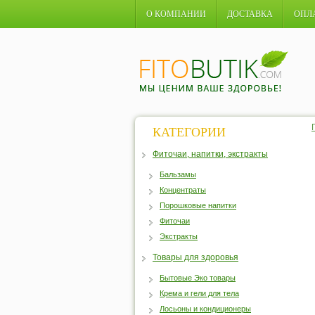
О КОМПАНИИ
ДОСТАВКА
ОПЛ
КАТЕГОРИИ
Фиточаи, напитки, экстракты
Бальзамы
Концентраты
Порошковые напитки
Фиточаи
Экстракты
Товары для здоровья
Бытовые Эко товары
Крема и гели для тела
Лосьоны и кондиционеры