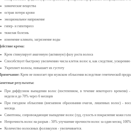
химические вещества
острая потеря крови
эмоциональное напряжение
гипер- и гипотиреоз
тяжелая болезнь
изменение климата, загрязнение воды
Действие крема:
Крем стимулирует анагенную (активную) фазу роста волоса
Способствует быстрому увеличению числа клеток волос и, как следствие, ускорени
Укрепляет волосы, повышает их густоту
Примечание:
Крем не помогает при мужском облысении вследствие генетической предр
Заметные результаты:
При диффузном выпадении волос (постепенном, в течение некоторого времени) -
недели и до 70% через 6 месяцев
При гнездном облысении (внезапном образовании очагов, лишенных волос) - вос
месяца.
Симптомы, сопровождающие выпадение волос (зуд, сухость и покраснение кожи голов
Непрочность волос на разрыв - 50% улучшение прочности волос за один месяц; 100% 
Количество волосяных фолликулов - увеличивается.