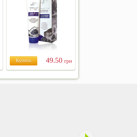
49.50
Купить
грн