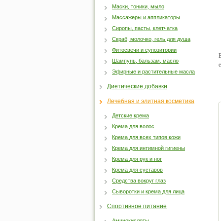
Маски, тоники, мыло
Массажеры и аппликаторы
Сиропы, пасты, клетчатка
Скраб, молочко, гель для душа
Фитосвечи и супозитории
Шампунь, бальзам, масло
Эфирные и растительные масла
Диетические добавки
Лечебная и элитная косметика
Детские крема
Крема для волос
Крема для всех типов кожи
Крема для интимной гигиены
Крема для рук и ног
Крема для суставов
Средства вокруг глаз
Сыворотки и крема для лица
Спортивное питание
Аминокислоты