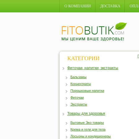
О КОМПАНИИ
ДОСТАВКА
ОПЛ
КАТЕГОРИИ
Фиточаи, напитки, экстракты
Бальзамы
Концентраты
Порошковые напитки
Фиточаи
Экстракты
Товары для здоровья
Бытовые Эко товары
Крема и гели для тела
Лосьоны и кондиционеры