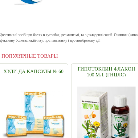
Ефективний засіб при болях в суглобах, ревматизмі, та відкладенні солей. Окопник (живо
ефективну болезаспокійливу, протизапальну і протинабрякову дії.
ПОПУЛЯРНЫЕ ТОВАРЫ
ГИПОТОКЛИН ФЛАКОН
ХУДИ-ДА КАПСУЛЫ № 60
100 МЛ. (ГНЦЛС)