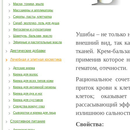
Маски, тоники, мыло
Массажеры и аппликаторы
Сиропы, пасты, клетчатка
Скраб, молочко, гель для душа
Фитосвечи и супозитории
Ушибы – не только н
Шампунь, бальзам, масло
внешний вид, так к
Эфирные и растительные масла
тканей. Крем-бальз
Диетические добавки
применив которое н
Лечебная и элитная косметика
гематом, отечности.
Детские крема
Крема для волос
Рациональное сочет
Крема для всех типов кожи
приток крови к кле
Крема для интимной гигиены
Крема для рук и ног
клеток; оказывае
Крема для суставов
рассасывающий эффе
Средства вокруг глаз
излишнюю сальность
Сыворотки и крема для лица
Спортивное питание
Свойства:
Аминокислоты