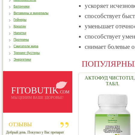
ускоряет исчезнов
Батончики
Витамины и минералы
способствует быс
Гейнеры
уменьшает отечнос
Креатин
Напитки
способствует уме
Протеины
снимает болевые 
Сжигатели жира
Тренинг-бустеры
Энергетики
ПОПУЛЯРНЫ
АКТОФУД ЧИСТОТІЛ,
ТАБЛ.
FITOBUTIK
.COM
МЫ ЦЕНИМ ВАШЕ ЗДОРОВЬЕ!
ОТЗЫВЫ
Добрый день. Покупал у Вас препарат