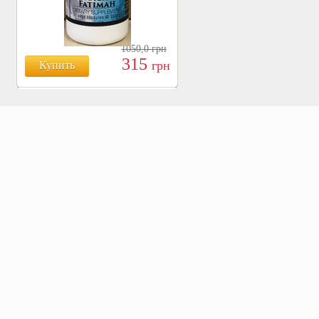
1050,0
грн
315
грн
Купить
БОЯРЫШНИК ТАБЛ.
№120, 500 МГ.
810
Купить
грн