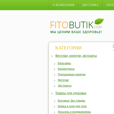
О КОМПАНИИ
ДОСТАВКА
ОПЛ
КАТЕГОРИИ
Фиточаи, напитки, экстракты
Бальзамы
Концентраты
Порошковые напитки
Фиточаи
Экстракты
Товары для здоровья
Бытовые Эко товары
Крема и гели для тела
Лосьоны и кондиционеры