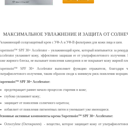
МАКСИМАЛЬНОЕ УВЛАЖНЕНИЕ И ЗАЩИТА ОТ СОЛНЕ
Увлажняющий солцезащитный крем с УФ-А и УФ-В фильтрами для кожи лица и шеи.
Supermoist™ SPF 30+ Accelerator – увлажняющий крем, который впитывается за рекорд
Accelerator увлажняет кожу, эффективно защишая ее от ультрафиолетового излучения. 
коже жирного блеска, не вызывает появления камедонов и не покрывает кожу жирной пл
Supermoist™ SPF 30+ Accelerator выполняет функцию отражателя, благодаря
ультрафиолетового излучения, таким образом сводя к минимум риск появления морщин
Supermoist™ SPF 30+ Accelerator:
предотвращает раннее начало процессов старения в коже;
глубоко увлажняет кожу;
защищает от появления солнечного кератоза;
избавляет от появления пигментных пятен и уменьшает уже имеющиеся.
Основные активные компоненты крема Supermoist™ SPF 30+ Accelerator:
Octocrylene (Октокрилен) - вещество, которое защищает кожу от ультрафиолетов