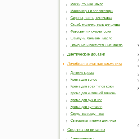
Маски, тоники, мыло
Массажеры и аппликаторы
Сиропы, пасты, клетчатка
Скраб, молочко, гель для душа
Фитосвечи и супозитории
Шампунь, бальзам, масло
Эфирные и растительные масла
Диетические добавки
Лечебная и элитная косметика
Детские крема
Крема для волос
Крема для всех типов кожи
Крема для интимной гигиены
Крема для рук и ног
Крема для суставов
Средства вокруг глаз
Сыворотки и крема для лица
Спортивное питание
Аминокислоты