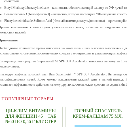
свойством.
Butyl Methoxydibenzoylmethane – компонент, обеспечивающий защиту от УФ-лучей ти
Benzophenone-3 (Бензофенон-3) – вещество, которое поглощает УФ-излучение спектр
Phenylbenzimidazole Sulfonic Acid (Фенилбензимидазолсульфокислота) – противодей
Прочие компоненты крема служат увлажнителями кожи, избавляя от ощущения стян
нежность и нежной.
Применение.
Необходимое количество крема наносится на кожу лица и шеи мягкими массажными д
использования отстальных косметичеаких средств с очищающим и ухаживающим эффект
Солнцезащитное средство SupermoistTM SPF 30+ Accelerator наносится на кожу за 15-
после купания.
Благодаря эффекту, который дает Вам Supermoist ™ SPF 30+ Accelerator, Вы всегда с
ультрафиолетовых лучей. Крем можно использовать каждый день в летний период. К
усиливает эффективность действия на кожу других косметических средств из серии Skin D
ПОПУЛЯРНЫЕ ТОВАРЫ
ЦИ-КЛИМ ВИТАМИНЫ
ГОРНЫЙ СПАСАТЕЛЬ
ДЛЯ ЖЕНЩИН 45+, ТАБ
КРЕМ-БАЛЬЗАМ 75 МЛ.
№60 ПО 0,56 Г БЛИСТЕР