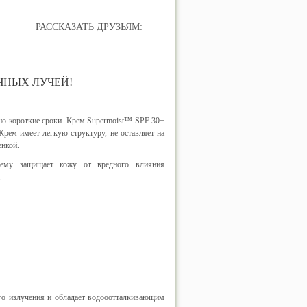
РАССКАЗАТЬ ДРУЗЬЯМ:
ЧНЫХ ЛУЧЕЙ!
но короткие сроки. Крем Supermoist™ SPF 30+
Крем имеет легкую структуру, не оставляет на
енкой.
 чему защищает кожу от вредного влияния
.
ого излучения и обладает водооотталкивающим