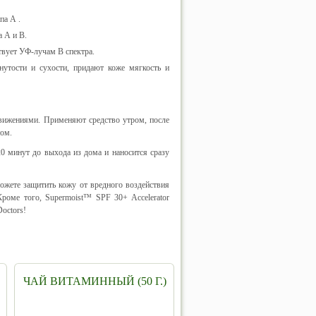
па А .
а А и В.
ствует УФ-лучам В спектра.
утости и сухости, придают коже мягкость и
вижениями. Применяют средство утром, после
ом.
20 минут до выхода из дома и наносится сразу
можете защитить кожу от вредного воздействия
роме того, Supermoist™ SPF 30+ Accelerator
octors!
ЧАЙ ВИТАМИННЫЙ (50 Г.)