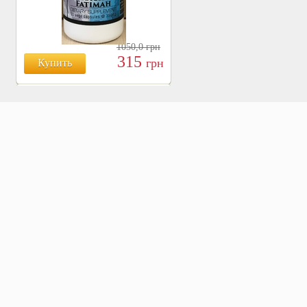
1050,0
грн
315
грн
Купить
БОЯРЫШНИК ТАБЛ.
№120, 500 МГ.
810
Купить
грн