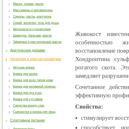
Маски, тоники, мыло
Массажеры и аппликаторы
Сиропы, пасты, клетчатка
Скраб, молочко, гель для душа
Фитосвечи и супозитории
Живокост известе
Шампунь, бальзам, масло
особенностью жи
Эфирные и растительные масла
восстановление повр
Диетические добавки
Хондроитина суль
Лечебная и элитная косметика
рогатого скота. Э
Детские крема
Крема для волос
замедляет разрушени
Крема для всех типов кожи
Сочетанное действ
Крема для интимной гигиены
Крема для рук и ног
эффективную профила
Крема для суставов
Свойства:
Средства вокруг глаз
Сыворотки и крема для лица
стимулирует восст
Спортивное питание
способствует но
Аминокислоты