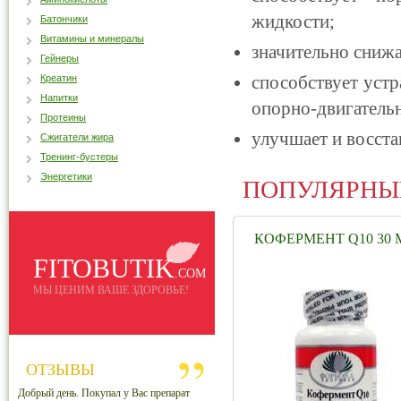
жидкости;
Батончики
Витамины и минералы
значительно снижа
Гейнеры
способствует уст
Креатин
Напитки
опорно-двигатель
Протеины
улучшает и восста
Сжигатели жира
Тренинг-бустеры
Энергетики
ПОПУЛЯРНЫ
КОФЕРМЕНТ Q10 30 
FITOBUTIK
.COM
МЫ ЦЕНИМ ВАШЕ ЗДОРОВЬЕ!
ОТЗЫВЫ
Добрый день. Покупал у Вас препарат