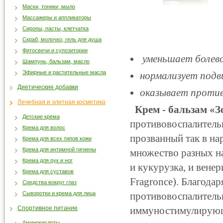
Маски, тоники, мыло
Массажеры и аппликаторы
Сиропы, пасты, клетчатка
Скраб, молочко, гель для душа
Фитосвечи и супозитории
уменьшает болево
Шампунь, бальзам, масло
Эфирные и растительные масла
нормализует подв
Диетические добавки
оказывает против
Лечебная и элитная косметика
Крем - бальзам «З
Детские крема
противовоспалительн
Крема для волос
прозванный так в на
Крема для всех типов кожи
Крема для интимной гигиены
множество разных н
Крема для рук и ног
и кукурузка, и венер
Крема для суставов
Fragronce). Благод
Средства вокруг глаз
Сыворотки и крема для лица
противовоспалитель
Спортивное питание
иммуностимулирующи
Аминокислоты