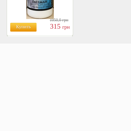
1050,0
грн
315
грн
Купить
БОЯРЫШНИК ТАБЛ.
№120, 500 МГ.
810
Купить
грн