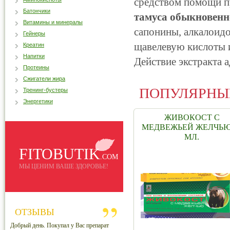
средством помощи п
Батончики
тамуса обыкновен
Витамины и минералы
сапонины, алкалоид
Гейнеры
щавелевую кислоты 
Креатин
Напитки
Действие экстракта 
Протеины
Сжигатели жира
ПОПУЛЯРНЫ
Тренинг-бустеры
Энергетики
ЖИВОКОСТ С
МЕДВЕЖЬЕЙ ЖЕЛЧЬЮ
МЛ.
FITOBUTIK
.COM
МЫ ЦЕНИМ ВАШЕ ЗДОРОВЬЕ!
ОТЗЫВЫ
Добрый день. Покупал у Вас препарат