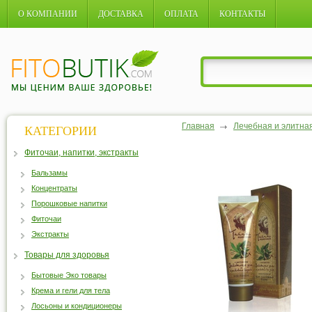
О КОМПАНИИ
ДОСТАВКА
ОПЛАТА
КОНТАКТЫ
Главная
Лечебная и элитна
КАТЕГОРИИ
Фиточаи, напитки, экстракты
Бальзамы
Концентраты
Порошковые напитки
Фиточаи
Экстракты
Товары для здоровья
Бытовые Эко товары
Крема и гели для тела
Лосьоны и кондиционеры