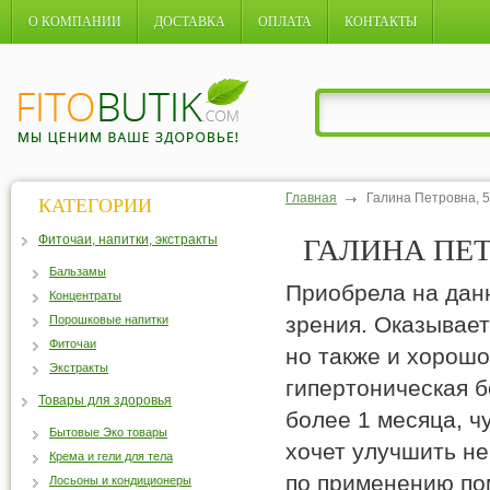
О КОМПАНИИ
ДОСТАВКА
ОПЛАТА
КОНТАКТЫ
Главная
Галина Петровна, 56
КАТЕГОРИИ
Фиточаи, напитки, экстракты
ГАЛИНА ПЕТР
Бальзамы
Приобрела на дан
Концентраты
зрения. Оказывает
Порошковые напитки
Фиточаи
но также и хорошо
Экстракты
гипертоническая б
Товары для здоровья
более 1 месяца, ч
Бытовые Эко товары
хочет улучшить не
Крема и гели для тела
по применению по
Лосьоны и кондиционеры