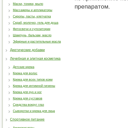
Маски, тоники, мыло
препаратом.
Массажеры и аппликаторы
Сиропы, пасты, клетчатка
Скраб, молочко, гель для душа
Фитосвечи и супозитории
Шампунь, бальзам, масло
Эфирные и растительные масла
Диетические добавки
Лечебная и элитная косметика
Детские крема
Крема для волос
Крема для всех типов кожи
Крема для интимной гигиены
Крема для рук и ног
Крема для суставов
Средства вокруг глаз
Сыворотки и крема для лица
Спортивное питание
Аминокислоты