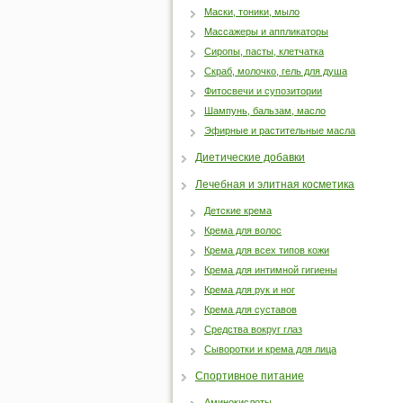
Маски, тоники, мыло
Массажеры и аппликаторы
Сиропы, пасты, клетчатка
Скраб, молочко, гель для душа
Фитосвечи и супозитории
Шампунь, бальзам, масло
Эфирные и растительные масла
Диетические добавки
Лечебная и элитная косметика
Детские крема
Крема для волос
Крема для всех типов кожи
Крема для интимной гигиены
Крема для рук и ног
Крема для суставов
Средства вокруг глаз
Сыворотки и крема для лица
Спортивное питание
Аминокислоты