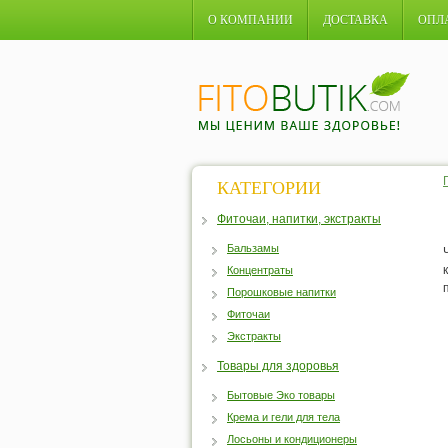
О КОМПАНИИ
ДОСТАВКА
ОПЛ
КАТЕГОРИИ
Фиточаи, напитки, экстракты
Бальзамы
Концентраты
Порошковые напитки
Фиточаи
Экстракты
Товары для здоровья
Бытовые Эко товары
Крема и гели для тела
Лосьоны и кондиционеры