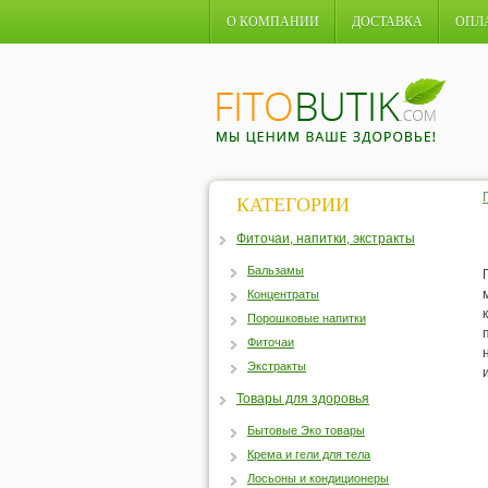
О КОМПАНИИ
ДОСТАВКА
ОПЛ
КАТЕГОРИИ
Фиточаи, напитки, экстракты
Бальзамы
Концентраты
Порошковые напитки
Фиточаи
Экстракты
Товары для здоровья
Бытовые Эко товары
Крема и гели для тела
Лосьоны и кондиционеры