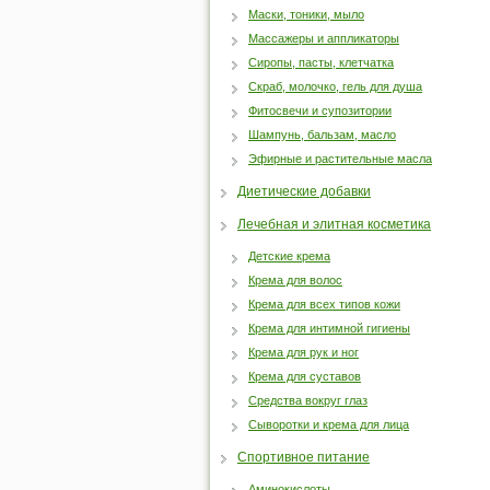
Маски, тоники, мыло
Массажеры и аппликаторы
Сиропы, пасты, клетчатка
Скраб, молочко, гель для душа
Фитосвечи и супозитории
Шампунь, бальзам, масло
Эфирные и растительные масла
Диетические добавки
Лечебная и элитная косметика
Детские крема
Крема для волос
Крема для всех типов кожи
Крема для интимной гигиены
Крема для рук и ног
Крема для суставов
Средства вокруг глаз
Сыворотки и крема для лица
Спортивное питание
Аминокислоты