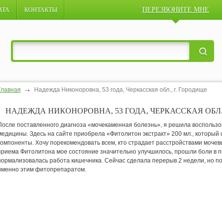
ПЕРЕЗВОНИТЕ МНЕ
АТА
КОНТАКТЫ
Главная
Надежда Никоноровна, 53 года, Черкасская обл., г. Городище
НАДЕЖДА НИКОНОРОВНА, 53 ГОДА, ЧЕРКАССКАЯ ОБЛ.
После поставленного диагноза «мочекаменная болезнь», я решила воспользо
медицины. Здесь на сайте приобрела «Фитолитон экстракт» 200 мл., который
компоненты. Хочу порекомендовать всем, кто страдает расстройствами моче
приема Фитолитона мое состояние значительно улучшилось, прошли боли в п
нормализовалась работа кишечника. Сейчас сделала перерыв 2 недели, но п
именно этим фитопрепаратом.