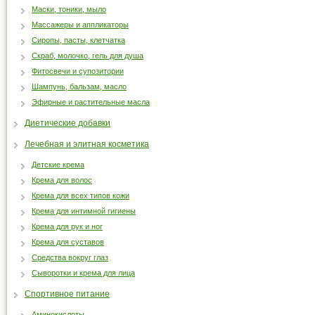
Маски, тоники, мыло
Массажеры и аппликаторы
Сиропы, пасты, клетчатка
Скраб, молочко, гель для душа
Фитосвечи и супозитории
Шампунь, бальзам, масло
Эфирные и растительные масла
Диетические добавки
Лечебная и элитная косметика
Детские крема
Крема для волос
Крема для всех типов кожи
Крема для интимной гигиены
Крема для рук и ног
Крема для суставов
Средства вокруг глаз
Сыворотки и крема для лица
Спортивное питание
Аминокислоты