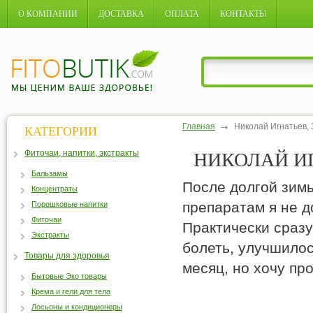
О КОМПАНИИ
ДОСТАВКА
ОПЛАТА
КОНТАКТЫ
Главная
Николай Игнатьев, 3
КАТЕГОРИИ
Фиточаи, напитки, экстракты
НИКОЛАЙ ИГ
Бальзамы
После долгой зим
Концентраты
препаратам я не д
Порошковые напитки
Фиточаи
Практически сразу
Экстракты
болеть, улучшило
Товары для здоровья
месяц, но хочу пр
Бытовые Эко товары
Крема и гели для тела
Лосьоны и кондиционеры