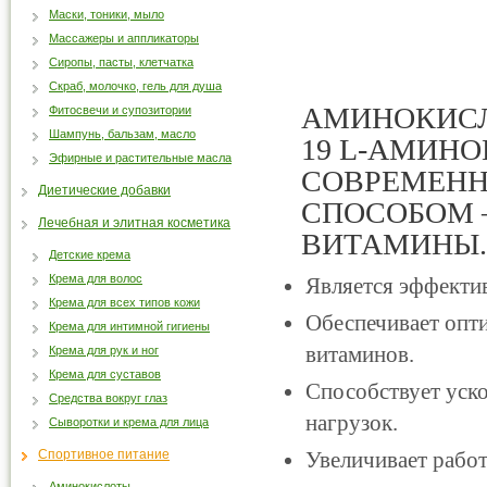
Маски, тоники, мыло
Массажеры и аппликаторы
Сиропы, пасты, клетчатка
Скраб, молочко, гель для душа
АМИНОКИСЛ
Фитосвечи и супозитории
Шампунь, бальзам, масло
19 L-АМИН
Эфирные и растительные масла
СОВРЕМЕН
Диетические добавки
СПОСОБОМ –
Лечебная и элитная косметика
ВИТАМИНЫ.
Детские крема
Крема для волос
Является эффекти
Крема для всех типов кожи
Обеспечивает опти
Крема для интимной гигиены
витаминов.
Крема для рук и ног
Крема для суставов
Способствует уск
Средства вокруг глаз
нагрузок.
Сыворотки и крема для лица
Спортивное питание
Увеличивает рабо
Аминокислоты