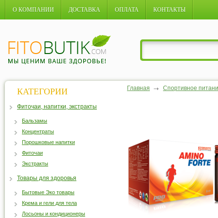
О КОМПАНИИ
ДОСТАВКА
ОПЛАТА
КОНТАКТЫ
Главная
Спортивное питан
КАТЕГОРИИ
Фиточаи, напитки, экстракты
Бальзамы
Концентраты
Порошковые напитки
Фиточаи
Экстракты
Товары для здоровья
Бытовые Эко товары
Крема и гели для тела
Лосьоны и кондиционеры