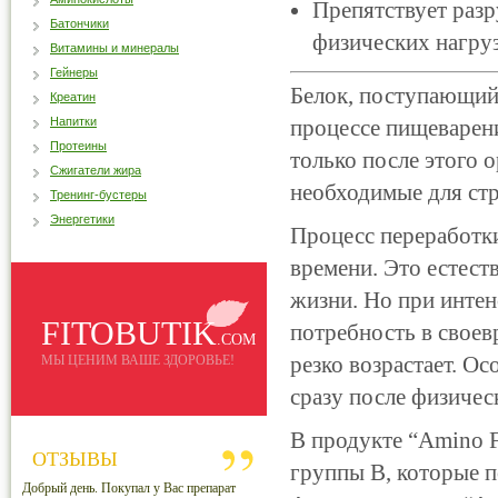
Препятствует раз
Батончики
физических нагруз
Витамины и минералы
Гейнеры
Белок, поступающий
Креатин
Напитки
процессе пищеварен
Протеины
только после этого 
Сжигатели жира
необходимые для стр
Тренинг-бустеры
Энергетики
Процесс переработки
времени. Это естест
жизни. Но при интен
FITOBUTIK
потребность в свое
.COM
резко возрастает. О
МЫ ЦЕНИМ ВАШЕ ЗДОРОВЬЕ!
сразу после физичес
В продукте “Amino 
ОТЗЫВЫ
группы B, которые 
Добрый день. Покупал у Вас препарат