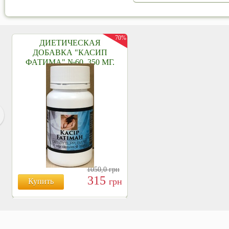
70%
ДИЕТИЧЕСКАЯ
ДОБАВКА "КАСИП
ФАТИМА" №60, 350 МГ.
1050,0
грн
315
грн
Купить
БОЯРЫШНИК ТАБЛ.
№120, 500 МГ.