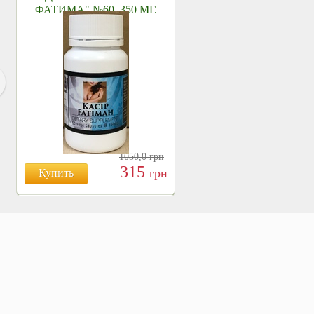
ФАТИМА" №60, 350 МГ.
1050,0
грн
315
грн
Купить
БОЯРЫШНИК ТАБЛ.
№120, 500 МГ.