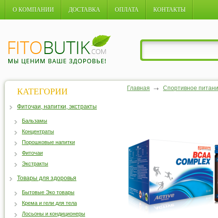
О КОМПАНИИ
ДОСТАВКА
ОПЛАТА
КОНТАКТЫ
Главная
Спортивное питан
КАТЕГОРИИ
Фиточаи, напитки, экстракты
Бальзамы
Концентраты
Порошковые напитки
Фиточаи
Экстракты
Товары для здоровья
Бытовые Эко товары
Крема и гели для тела
Лосьоны и кондиционеры