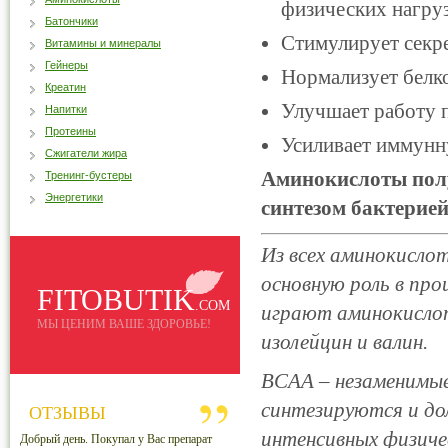
физических нагруз
Батончики
Стимулирует секр
Витамины и минералы
Гейнеры
Нормализует белк
Креатин
Улучшает работу 
Напитки
Протеины
Усиливает иммунн
Сжигатели жира
Аминокислоты полу
Тренинг-бустеры
Энергетики
синтезом бактерие
Из всех аминокисло
основную роль в пр
FITOBUTIK
.COM
играют аминокислот
МЫ ЦЕНИМ ВАШЕ ЗДОРОВЬЕ!
изолейцин и валин.
BCAA – незаменимые
синтезируются и до
ОТЗЫВЫ
интенсивных физиче
Добрый день. Покупал у Вас препарат