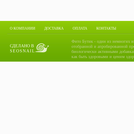
О КОМПАНИИ
ДОСТАВКА
ОПЛАТА
КОНТАКТЫ
Фито Бутик - один из немногих и
СДЕЛАНО В
отобранной и апробированной пр
SEOSNAIL
биологически активными добавка
как быть здоровыми и ценим здор