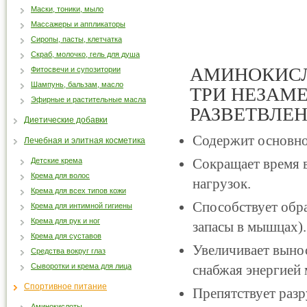
Маски, тоники, мыло
Массажеры и аппликаторы
Сиропы, пасты, клетчатка
Скраб, молочко, гель для душа
АМИНОКИСЛ
Фитосвечи и супозитории
Шампунь, бальзам, масло
ТРИ НЕЗАМ
Эфирные и растительные масла
РАЗВЕТВЛЕ
Диетические добавки
Содержит основно
Лечебная и элитная косметика
Сокращает время 
Детские крема
Крема для волос
нагрузок.
Крема для всех типов кожи
Способствует обра
Крема для интимной гигиены
Крема для рук и ног
запасы в мышцах).
Крема для суставов
Увеличивает выно
Средства вокруг глаз
Сыворотки и крема для лица
снабжая энергией
Спортивное питание
Препятствует раз
Аминокислоты