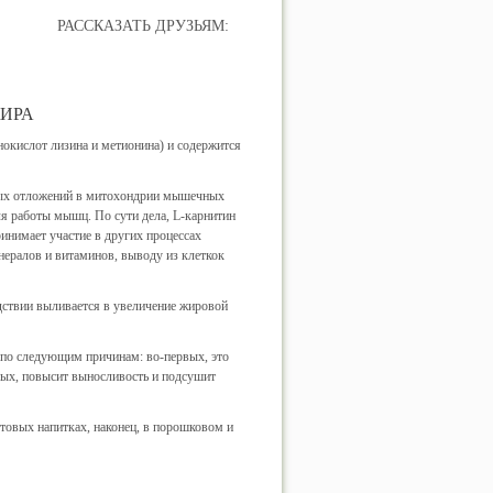
РАССКАЗАТЬ ДРУЗЬЯМ:
ИРА
нокислот лизина и метионина) и содержится
овых отложений в митохондрии мышечных
ля работы мышц. По сути дела, L-карнитин
инимает участие в других процессах
ералов и витаминов, выводу из клеткок
твии выливается в увеличение жировой
 по следующим причинам: во-первых, это
рых, повысит выносливость и подсушит
отовых напитках, наконец, в порошковом и