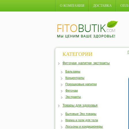
О КОМПАНИИ
ДОСТАВКА
ОПЛ
КАТЕГОРИИ
Фиточаи, напитки, экстракты
Бальзамы
Концентраты
Порошковые напитки
Фиточаи
Экстракты
Товары для здоровья
Бытовые Эко товары
Крема и гели для тела
Лосьоны и кондиционеры