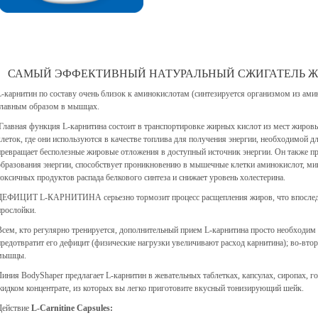
САМЫЙ ЭФФЕКТИВНЫЙ НАТУРАЛЬНЫЙ СЖИГАТЕЛЬ Ж
L-карнитин по составу очень близок к аминокислотам (синтезируется организмом из ами
главным образом в мышцах.
Главная функция L-карнитина состоит в транспортировке жирных кислот из мест жир
клеток, где они используются в качестве топлива для получения энергии, необходимой д
превращает бесполезные жировые отложения в доступный источник энергии. Он также пр
образования энергии, способствует проникновению в мышечные клетки аминокислот, мин
токсичных продуктов распада белкового синтеза и снижает уровень холестерина.
ДЕФИЦИТ L-КАРНИТИНА серьезно тормозит процесс расщепления жиров, что впоследс
прослойки.
Всем, кто регулярно тренируется, дополнительный прием L-карнитина просто необходим
предотвратит его дефицит (физические нагрузки увеличивают расход карнитина); во-вто
мышцы.
Линия BodyShaper предлагает L-карнитин в жевательных таблетках, капсулах, сиропах, г
жидком концентрате, из которых вы легко приготовите вкусный тонизирующий шейк.
Действие
L-Carnitine Capsules: