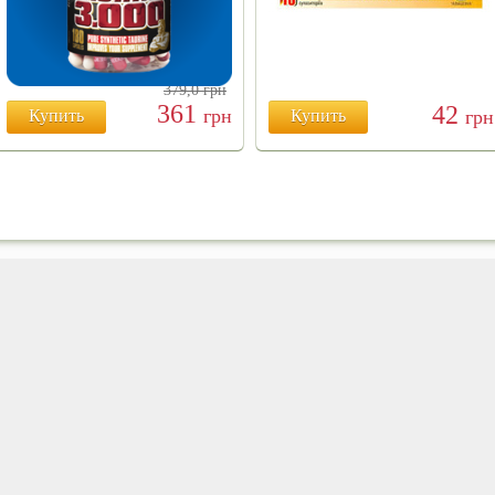
379,0
грн
361
42
грн
Купить
Купить
грн