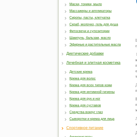
Маски, тоники, мыло
Массажеры и аппликаторы
Сиропы, пасты, клетчатка
Скраб, молочко, гель для душа
Фитосвечи и супозитории
Шампунь, бальзам, масло
Эфирные и растительные масла
Диетические добавки
Лечебная и элитная косметика
Детские крема
Крема для волос
Крема для всех типов кожи
Крема для интимной гигиены
Крема для рук и ног
Крема для суставов
Средства вокруг глаз
Сыворотки и крема для лица
Спортивное питание
Аминокислоты