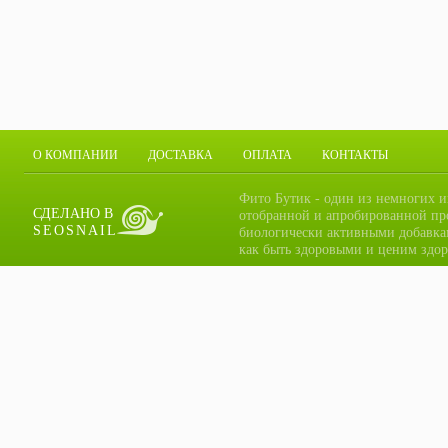
О КОМПАНИИ
ДОСТАВКА
ОПЛАТА
КОНТАКТЫ
Фито Бутик - один из немногих и
СДЕЛАНО В
отобранной и апробированной пр
SEOSNAIL
биологически активными добавка
как быть здоровыми и ценим здор