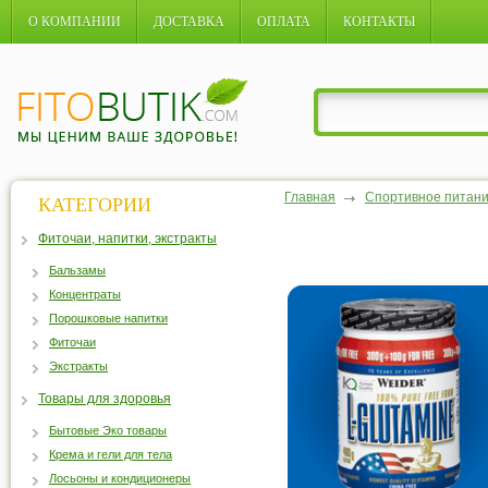
О КОМПАНИИ
ДОСТАВКА
ОПЛАТА
КОНТАКТЫ
Главная
Спортивное питан
КАТЕГОРИИ
Фиточаи, напитки, экстракты
Бальзамы
Концентраты
Порошковые напитки
Фиточаи
Экстракты
Товары для здоровья
Бытовые Эко товары
Крема и гели для тела
Лосьоны и кондиционеры