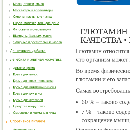
Маски, тоники, мыло
Массажеры и аппликаторы
Сиропы, пасты, клетчатка
Скраб, молочко, гель для душа
ГЛЮТАМИН 
Фитосвечи и супозитории
Шампунь, бальзам, масло
КАЧЕСТВА •
Эфирные и растительные масла
Глютамин относится 
Диетические добавки
что организм может 
Лечебная и элитная косметика
Детские крема
Во время физических
Крема для волос
глютамин и его запа
Крема для всех типов кожи
Крема для интимной гигиены
Самая востребованн
Крема для рук и ног
Крема для суставов
60 % – таково сод
Средства вокруг глаз
7 % – таково соде
Сыворотки и крема для лица
сокращение мышц
Спортивное питание
Аминокислоты