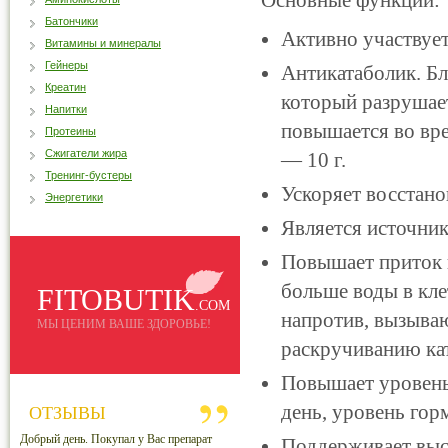
Основные функции:
Батончики
Активно участвует
Витамины и минералы
Гейнеры
Антикатаболик. Бл
Креатин
который разрушае
Напитки
повышается во вр
Протеины
Сжигатели жира
— 10 г.
Тренинг-бустеры
Ускоряет восстано
Энергетики
Является источник
Повышает приток 
больше воды в кле
FITOBUTIK
.COM
напротив, вызываю
МЫ ЦЕНИМ ВАШЕ ЗДОРОВЬЕ!
раскручиванию ка
Повышает уровень 
день, уровень горм
ОТЗЫВЫ
Добрый день. Покупал у Вас препарат
Поддерживает высо