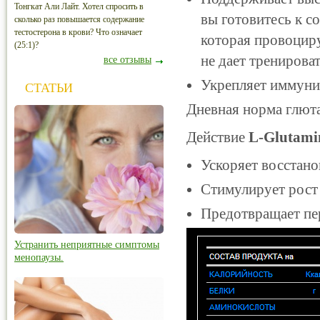
Тонгкат Али Лайт. Хотел спросить в
вы готовитесь к с
сколько раз повышается содержание
тестостерона в крови? Что означает
которая провоциру
(25:1)?
не дает тренирова
все отзывы
Укрепляет иммунит
СТАТЬИ
Дневная норма глюта
Действие
L-Glutami
Ускоряет восстано
Стимулирует рост
Предотвращает пе
Устранить неприятные симптомы
менопаузы.