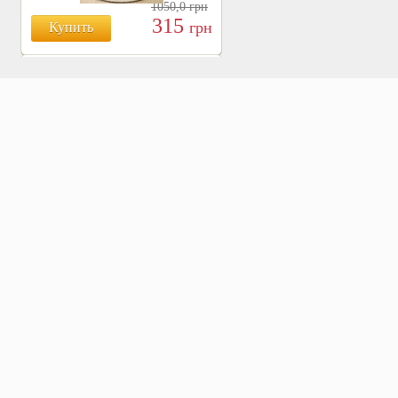
1050,0
грн
315
грн
Купить
БОЯРЫШНИК ТАБЛ.
№120, 500 МГ.
810
Купить
грн
ХВОЩ ПОЛЕВОЙ ТАБЛ.
№120, 500 МГ.