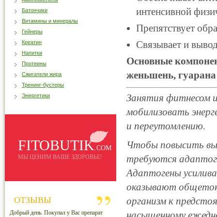
интенсивной физич
Батончики
Витамины и минералы
Препятствует обра
Гейнеры
Связывает и выво
Креатин
Напитки
Основные компонен
Протеины
женьшень, гуарана
Сжигатели жира
Тренинг-бустеры
Занятия фитнесом 
Энергетики
мобилизовать энерг
и переутомлению.
FITOBUTIK
Чтобы повысить вы
.COM
требуются адапто
МЫ ЦЕНИМ ВАШЕ ЗДОРОВЬЕ!
Адаптогены усилива
оказывают общетон
ОТЗЫВЫ
организм к предсто
Добрый день. Покупал у Вас препарат
насыщенному ежедн