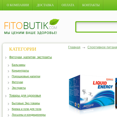
О КОМПАНИИ
ДОСТАВКА
ОПЛАТА
КОНТАКТЫ
Главная
Спортивное питан
КАТЕГОРИИ
Фиточаи, напитки, экстракты
Бальзамы
Концентраты
Порошковые напитки
Фиточаи
Экстракты
Товары для здоровья
Бытовые Эко товары
Крема и гели для тела
Лосьоны и кондиционеры