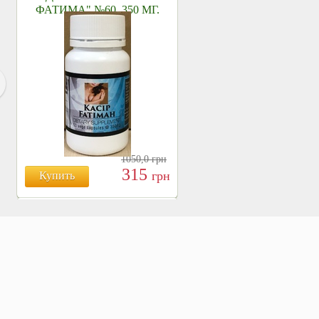
ФАТИМА" №60, 350 МГ.
1050,0
грн
315
грн
Купить
БОЯРЫШНИК ТАБЛ.
№120, 500 МГ.