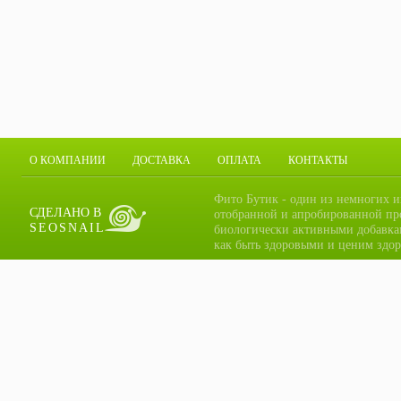
О КОМПАНИИ
ДОСТАВКА
ОПЛАТА
КОНТАКТЫ
Фито Бутик - один из немногих и
СДЕЛАНО В
отобранной и апробированной пр
SEOSNAIL
биологически активными добавка
как быть здоровыми и ценим здор