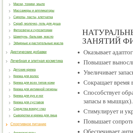
Маски, тоники, мыло
Массажеры и аппликаторы
Сиропы, пасты, клетчатка
Скраб, молочко, гель для душа
НАТУРАЛЬН
Фитосвечи и супозитории
Шампунь, бальзам, масло
ЗАНЯТИЙ Ф
Эфирные и растительные масла
Оказывает адаптог
Диетические добавки
Лечебная и элитная косметика
Повышает выносли
Детские крема
Увеличивает запас
Крема для волос
Сокращает время в
Крема для всех типов кожи
Крема для интимной гигиены
Способствует обра
Крема для рук и ног
запасы в мышцах).
Крема для суставов
Средства вокруг глаз
Стимулирует и ук
Сыворотки и крема для лица
Повышает сопроти
Спортивное питание
Обеспечивает ант
Аминокислоты