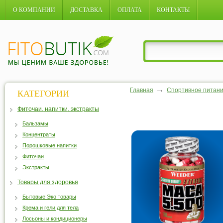
О КОМПАНИИ
ДОСТАВКА
ОПЛАТА
КОНТАКТЫ
Главная
Спортивное питан
КАТЕГОРИИ
Фиточаи, напитки, экстракты
Бальзамы
Концентраты
Порошковые напитки
Фиточаи
Экстракты
Товары для здоровья
Бытовые Эко товары
Крема и гели для тела
Лосьоны и кондиционеры