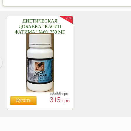
70%
ДИЕТИЧЕСКАЯ
ДОБАВКА "КАСИП
ФАТИМА" №60, 350 МГ.
1050,0
грн
315
грн
Купить
БОЯРЫШНИК ТАБЛ.
№120, 500 МГ.