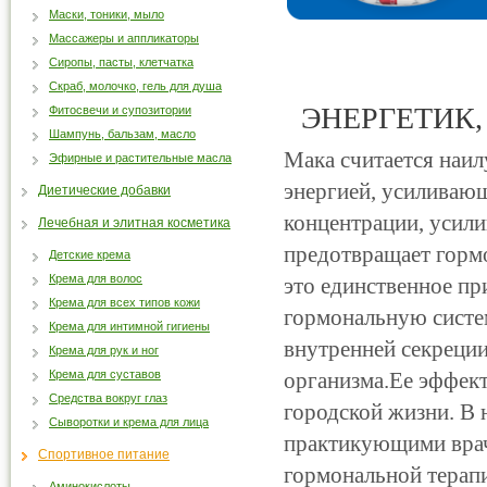
Маски, тоники, мыло
Массажеры и аппликаторы
Сиропы, пасты, клетчатка
Скраб, молочко, гель для душа
ЭНЕРГЕТИК
Фитосвечи и супозитории
Шампунь, бальзам, масло
Мака считается наи
Эфирные и растительные масла
энергией, усиливаю
Диетические добавки
концентрации, усил
Лечебная и элитная косметика
предотвращает гормо
Детские крема
Крема для волос
это единственное пр
Крема для всех типов кожи
гормональную систем
Крема для интимной гигиены
внутренней секреци
Крема для рук и ног
Крема для суставов
организма.Ее эффект
Средства вокруг глаз
городской жизни. В 
Сыворотки и крема для лица
практикующими врач
Спортивное питание
гормональной терап
Аминокислоты