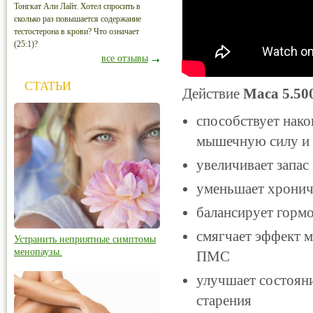
Тонгкат Али Лайт. Хотел спросить в
сколько раз повышается содержание
тестостерона в крови? Что означает
(25:1)?
все отзывы
СТАТЬИ
Действие
Maca 5.50
способствует нак
мышечную силу и 
увеличивает запас
уменьшает хронич
балансирует горм
смягчает эффект м
Устранить неприятные симптомы
менопаузы.
ПМС
улучшает состоян
старения