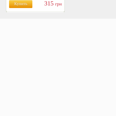
315
грн
Купить
БОЯРЫШНИК ТАБЛ.
№120, 500 МГ.
810
Купить
грн
ХВОЩ ПОЛЕВОЙ ТАБЛ.
№120, 500 МГ.