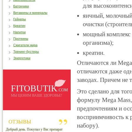
для высокоинтенс
Батончики
Витамины и минералы
яичный, молочный
Гейнеры
очистки (строител
Креатин
Напитки
мощный комплекс 
Протеины
организма);
Сжигатели жира
креатин.
Тренинг-бустеры
Энергетики
Отличаются ли Mega 
отличаются даже од
заводах. Причем не т
FITOBUTIK
.COM
Это сделано для тог
МЫ ЦЕНИМ ВАШЕ ЗДОРОВЬЕ!
формулу Mega Mass, 
предпочтениям и осо
восприимчивость к 
ОТЗЫВЫ
набору).
Добрый день. Покупал у Вас препарат