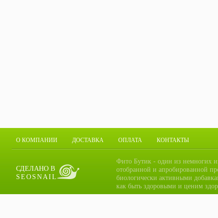
О КОМПАНИИ
ДОСТАВКА
ОПЛАТА
КОНТАКТЫ
Фито Бутик - один из немногих и
СДЕЛАНО В
отобранной и апробированной пр
SEOSNAIL
биологически активными добавка
как быть здоровыми и ценим здор