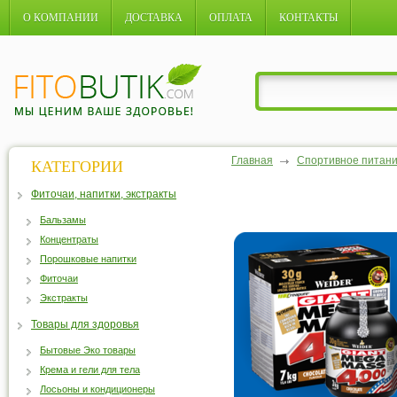
О КОМПАНИИ
ДОСТАВКА
ОПЛАТА
КОНТАКТЫ
Главная
Спортивное питан
КАТЕГОРИИ
Фиточаи, напитки, экстракты
Бальзамы
Концентраты
Порошковые напитки
Фиточаи
Экстракты
Товары для здоровья
Бытовые Эко товары
Крема и гели для тела
Лосьоны и кондиционеры