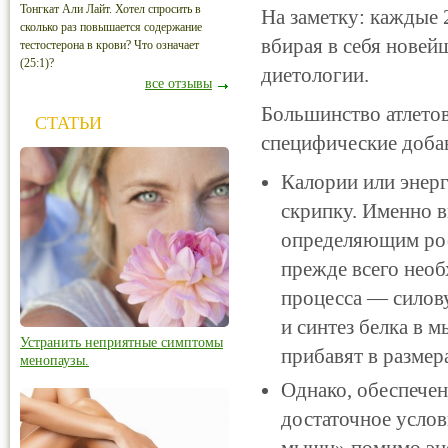
Тонгкат Али Лайт. Хотел спросить в
На заметку: каждые
сколько раз повышается содержание
вбирая в себя новей
тестостерона в крови? Что означает
(25:1)?
диетологии.
все отзывы
Большинство атлетов
СТАТЬИ
специфические доба
Калории или энерг
скрипку. Именно в
определяющим рос
прежде всего необ
процесса — силов
и синтез белка в 
Устранить неприятные симптомы
прибавят в размер
менопаузы.
Однако, обеспечен
достаточное усло