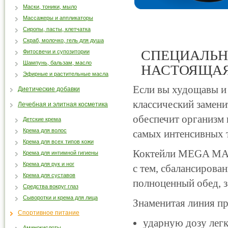
Маски, тоники, мыло
Массажеры и аппликаторы
Сиропы, пасты, клетчатка
Скраб, молочко, гель для душа
СПЕЦИАЛЬН
Фитосвечи и супозитории
Шампунь, бальзам, масло
НАСТОЯЩАЯ
Эфирные и растительные масла
Если вы худощавы и
Диетические добавки
классический замени
Лечебная и элитная косметика
обеспечит организм
Детские крема
Крема для волос
самых интенсивных т
Крема для всех типов кожи
Коктейли MEGA MASS
Крема для интимной гигиены
Крема для рук и ног
с тем, сбалансирова
Крема для суставов
полноценный обед, з
Средства вокруг глаз
Сыворотки и крема для лица
Знаменитая линия 
Спортивное питание
ударную дозу лег
Аминокислоты