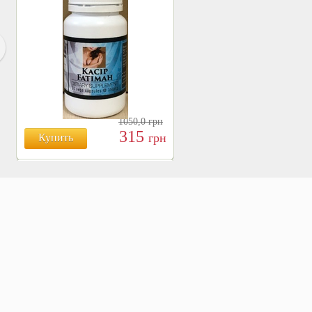
1050,0
грн
315
грн
Купить
БОЯРЫШНИК ТАБЛ.
№120, 500 МГ.