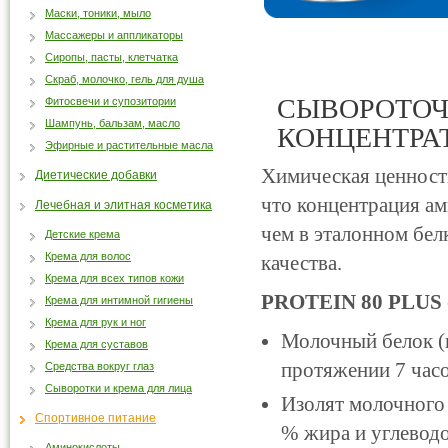
Маски, тоники, мыло
Массажеры и аппликаторы
Сиропы, пасты, клетчатка
Скраб, молочко, гель для душа
СЫВОРОТОЧ
Фитосвечи и супозитории
Шампунь, бальзам, масло
КОНЦЕНТРА
Эфирные и растительные масла
Химическая ценност
Диетические добавки
что концентрация а
Лечебная и элитная косметика
чем в эталонном бел
Детские крема
Крема для волос
качества.
Крема для всех типов кожи
PROTEIN 80 PLUS
Крема для интимной гигиены
Крема для рук и ног
Молочный белок (
Крема для суставов
протяжении 7 часо
Средства вокруг глаз
Сыворотки и крема для лица
Изолят молочного 
Спортивное питание
% жира и углеводо
Аминокислоты