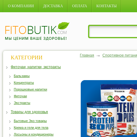
О КОМПАНИИ
ДОСТАВКА
ОПЛАТА
КОНТАКТЫ
Главная
Спортивное питан
КАТЕГОРИИ
Фиточаи, напитки, экстракты
Бальзамы
Концентраты
Порошковые напитки
Фиточаи
Экстракты
Товары для здоровья
Бытовые Эко товары
Крема и гели для тела
Лосьоны и кондиционеры