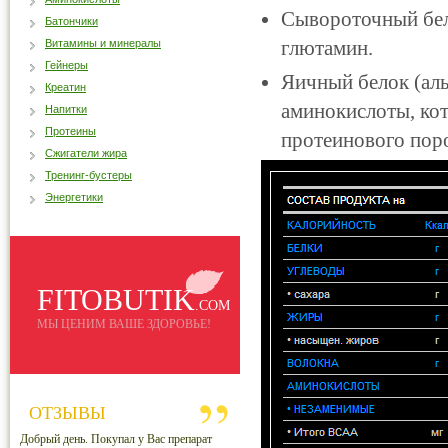
Сывороточный бел
Батончики
глютамин.
Витамины и минералы
Гейнеры
Яичный белок (ал
Креатин
аминокислоты, ко
Напитки
Протеины
протеинового пор
Сжигатели жира
Тренинг-бустеры
Энергетики
FITOBUTIK
.COM
МЫ ЦЕНИМ ВАШЕ ЗДОРОВЬЕ!
ОТЗЫВЫ
Добрый день. Покупал у Вас препарат