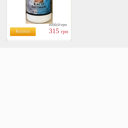
1050,0
грн
315
грн
Купить
БОЯРЫШНИК ТАБЛ.
№120, 500 МГ.
810
Купить
грн