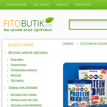
О КОМПАНИИ
ДОСТАВКА
ОПЛАТА
КОНТАКТЫ
Главная
Спортивное питан
КАТЕГОРИИ
Фиточаи, напитки, экстракты
Бальзамы
Концентраты
Порошковые напитки
Фиточаи
Экстракты
Товары для здоровья
Бытовые Эко товары
Крема и гели для тела
Лосьоны и кондиционеры