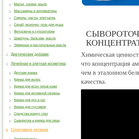
Маски, тоники, мыло
Массажеры и аппликаторы
Сиропы, пасты, клетчатка
Скраб, молочко, гель для душа
СЫВОРОТОЧ
Фитосвечи и супозитории
Шампунь, бальзам, масло
КОНЦЕНТРА
Эфирные и растительные масла
Химическая ценност
Диетические добавки
что концентрация а
Лечебная и элитная косметика
чем в эталонном бел
Детские крема
Крема для волос
качества.
Крема для всех типов кожи
Крема для интимной гигиены
Крема для рук и ног
Крема для суставов
Средства вокруг глаз
Сыворотки и крема для лица
Спортивное питание
Аминокислоты