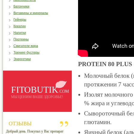
Батончики
Витамины и минералы
Гейнеры
Креатин
Напитки
Протеины
Сжигатели жира
Тренинг-бустеры
Энергетики
PROTEIN 80 PLUS
Молочный белок (
протяжении 7 часо
FITOBUTIK
.COM
Изолят молочного 
МЫ ЦЕНИМ ВАШЕ ЗДОРОВЬЕ!
% жира и углеводо
Сывороточный бел
глютамин.
ОТЗЫВЫ
Яичный белок (ал
Добрый день. Покупал у Вас препарат