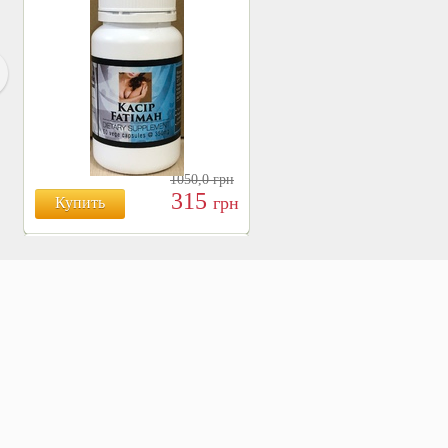
1050,0
грн
315
грн
Купить
БОЯРЫШНИК ТАБЛ.
№120, 500 МГ.