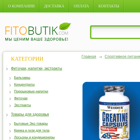
О КОМПАНИИ
ДОСТАВКА
ОПЛАТА
КОНТАКТЫ
Главная
Спортивное питан
КАТЕГОРИИ
Фиточаи, напитки, экстракты
Бальзамы
Концентраты
Порошковые напитки
Фиточаи
Экстракты
Товары для здоровья
Бытовые Эко товары
Крема и гели для тела
Лосьоны и кондиционеры