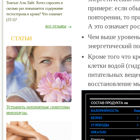
Тонгкат Али Лайт. Хотел спросить в
примере: если обы
сколько раз повышается содержание
тестостерона в крови? Что означает
повторении, то пр
(25:1)?
А это означает ро
все отзывы
Чем выше уровень 
СТАТЬИ
энергетический по
Кроме того что кр
клетки водой (гид
питательных вещест
восстановление мы
Устранить неприятные симптомы
менопаузы.