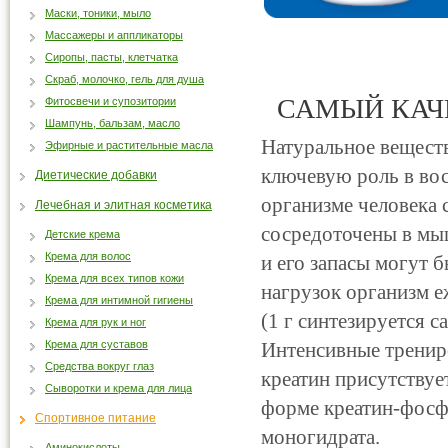
Маски, тоники, мыло
Массажеры и аппликаторы
Сиропы, пасты, клетчатка
Скраб, молочко, гель для душа
САМЫЙ КАЧ
Фитосвечи и супозитории
Шампунь, бальзам, масло
Натуральное веществ
Эфирные и растительные масла
ключевую роль в вос
Диетические добавки
организме человека 
Лечебная и элитная косметика
сосредоточены в мыш
Детские крема
Крема для волос
и его запасы могут 
Крема для всех типов кожи
нагрузок организм е
Крема для интимной гигиены
(1 г синтезируется с
Крема для рук и ног
Крема для суставов
Интенсивные тренир
Средства вокруг глаз
креатин присутствуе
Сыворотки и крема для лица
форме креатин-фосф
Спортивное питание
моногидрата.
Аминокислоты