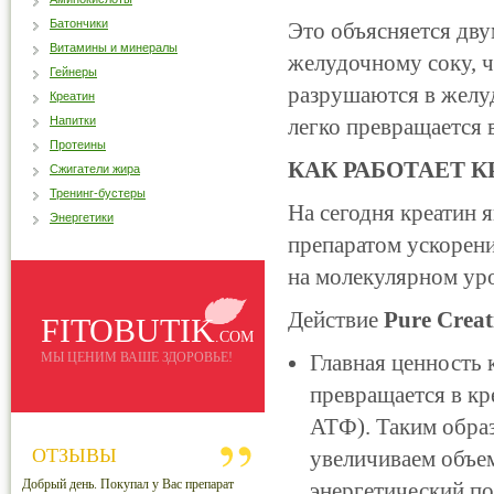
Батончики
Это объясняется дву
Витамины и минералы
желудочному соку, 
Гейнеры
разрушаются в желу
Креатин
Напитки
легко превращается 
Протеины
КАК РАБОТАЕТ К
Сжигатели жира
Тренинг-бустеры
На сегодня креатин
Энергетики
препаратом ускорени
на молекулярном ур
Действие
Pure Creat
FITOBUTIK
.COM
МЫ ЦЕНИМ ВАШЕ ЗДОРОВЬЕ!
Главная ценность 
превращается в кр
АТФ). Таким образ
ОТЗЫВЫ
увеличиваем объем
Добрый день. Покупал у Вас препарат
энергетический по