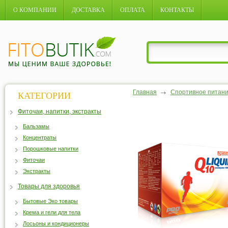
О КОМПАНИИ
ДОСТАВКА
ОПЛАТА
КОНТАКТЫ
Главная
Спортивное питан
КАТЕГОРИИ
Фиточаи, напитки, экстракты
Бальзамы
Концентраты
Порошковые напитки
Фиточаи
Экстракты
Товары для здоровья
Бытовые Эко товары
Крема и гели для тела
Лосьоны и кондиционеры