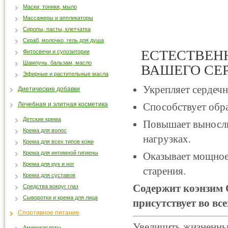
Маски, тоники, мыло
Массажеры и аппликаторы
Сиропы, пасты, клетчатка
Скраб, молочко, гель для душа
ЕСТЕСТВЕН
Фитосвечи и супозитории
Шампунь, бальзам, масло
ВАШЕГО СЕ
Эфирные и растительные масла
Укрепляет сердечн
Диетические добавки
Лечебная и элитная косметика
Способствует обр
Детские крема
Повышает выносли
Крема для волос
нагрузках.
Крема для всех типов кожи
Крема для интимной гигиены
Оказывает мощное 
Крема для рук и ног
старения.
Крема для суставов
Содержит коэнзим 
Средства вокруг глаз
Сыворотки и крема для лица
присутствует во вс
Спортивное питание
Увеличить жизненный
Аминокислоты