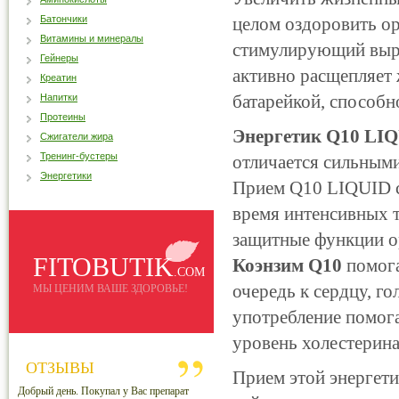
Батончики
целом оздоровить о
Витамины и минералы
стимулирующий выра
Гейнеры
активно расщепляет 
Креатин
батарейкой, способн
Напитки
Протеины
Энергетик Q10 LI
Сжигатели жира
Тренинг-бустеры
отличается сильным
Энергетики
Прием Q10 LIQUID с
время интенсивных т
защитные функции о
FITOBUTIK
Коэнзим Q10
помога
.COM
очередь к сердцу, го
МЫ ЦЕНИМ ВАШЕ ЗДОРОВЬЕ!
употребление помога
уровень холестерина
ОТЗЫВЫ
Прием этой энергет
Добрый день. Покупал у Вас препарат