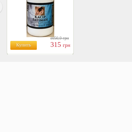
1050,0
грн
315
грн
Купить
БОЯРЫШНИК ТАБЛ.
№120, 500 МГ.