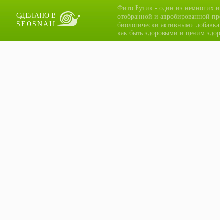
Фито Бутик - один из немногих и
СДЕЛАНО В
отобранной и апробированной пр
SEOSNAIL
биологически активными добавка
как быть здоровыми и ценим здор