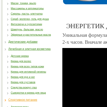
Маски, тоники, мыло
Массажеры и аппликаторы
Сиропы, пасты, клетчатка
Скраб, молочко, гель для душа
ЭНЕРГЕТИК
Фитосвечи и супозитории
Шампунь, бальзам, масло
Уникальная формула
Эфирные и растительные масла
2-х часов. Вначале 
Диетические добавки
Лечебная и элитная косметика
Детские крема
Крема для волос
Крема для всех типов кожи
Крема для интимной гигиены
Крема для рук и ног
Крема для суставов
Средства вокруг глаз
Сыворотки и крема для лица
Спортивное питание
Аминокислоты