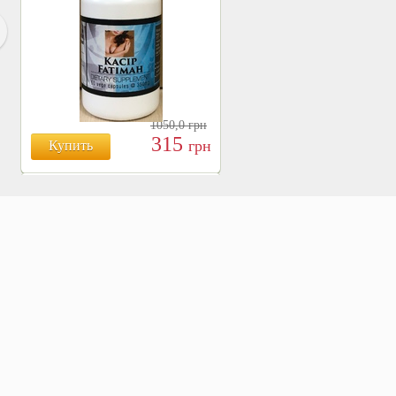
1050,0
грн
315
грн
Купить
БОЯРЫШНИК ТАБЛ.
№120, 500 МГ.