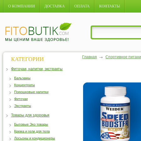
О КОМПАНИИ
ДОСТАВКА
ОПЛАТА
КОНТАКТЫ
Главная
Спортивное питан
КАТЕГОРИИ
Фиточаи, напитки, экстракты
Бальзамы
Концентраты
Порошковые напитки
Фиточаи
Экстракты
Товары для здоровья
Бытовые Эко товары
Крема и гели для тела
Лосьоны и кондиционеры