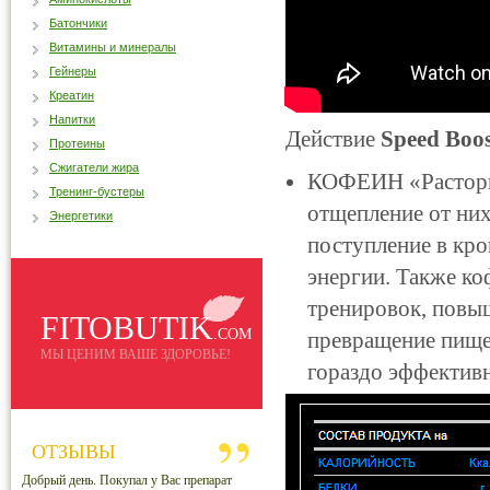
Батончики
Витамины и минералы
Гейнеры
Креатин
Напитки
Действие
Speed Boos
Протеины
Сжигатели жира
КОФЕИН «Расторм
Тренинг-бустеры
отщепление от ни
Энергетики
поступление в кро
энергии. Также к
тренировок, повыш
FITOBUTIK
.COM
превращение пищев
МЫ ЦЕНИМ ВАШЕ ЗДОРОВЬЕ!
гораздо эффективн
ОТЗЫВЫ
Добрый день. Покупал у Вас препарат