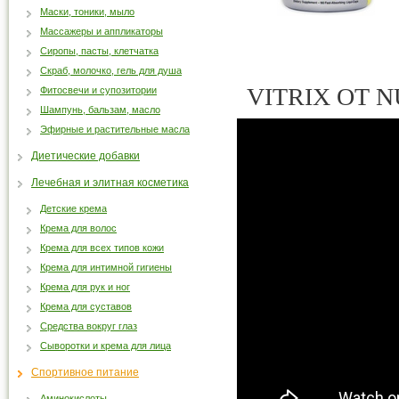
Маски, тоники, мыло
Массажеры и аппликаторы
Сиропы, пасты, клетчатка
Скраб, молочко, гель для душа
VITRIX ОТ 
Фитосвечи и супозитории
Шампунь, бальзам, масло
Эфирные и растительные масла
Диетические добавки
Лечебная и элитная косметика
Детские крема
Крема для волос
Крема для всех типов кожи
Крема для интимной гигиены
Крема для рук и ног
Крема для суставов
Средства вокруг глаз
Сыворотки и крема для лица
Спортивное питание
Аминокислоты