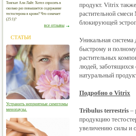
Тонгкат Али Лайт. Хотел спросить в
продукт. Vitrix такж
сколько раз повышается содержание
растительной смеси
тестостерона в крови? Что означает
(25:1)?
блокирующей эстрог
все отзывы
СТАТЬИ
Уникальная система 
быстрому и полному 
растительных компон
людей, заботящихся 
натуральный продукт
Подробно о Vitrix
Устранить неприятные симптомы
Tribulus terrestris
– 
менопаузы.
продукцию тестосте
увеличению силы и 