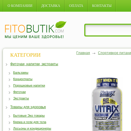
О КОМПАНИИ
ДОСТАВКА
ОПЛАТА
КОНТАКТЫ
Главная
Спортивное питан
КАТЕГОРИИ
Фиточаи, напитки, экстракты
Бальзамы
Концентраты
Порошковые напитки
Фиточаи
Экстракты
Товары для здоровья
Бытовые Эко товары
Крема и гели для тела
Лосьоны и кондиционеры