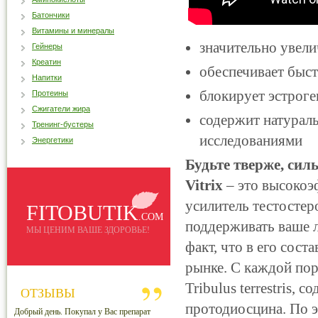
Батончики
Витамины и минералы
значительно увели
Гейнеры
Креатин
обеспечивает быс
Напитки
блокирует эстрог
Протеины
Сжигатели жира
содержит натурал
Тренинг-бустеры
исследованиями
Энергетики
Будьте тверже, сил
Vitrix
– это высоко
усилитель тестостер
FITOBUTIK
.COM
поддерживать ваше л
МЫ ЦЕНИМ ВАШЕ ЗДОРОВЬЕ!
факт, что в его сост
рынке. С каждой пор
Tribulus terrestris
ОТЗЫВЫ
протодиосцина. По э
Добрый день. Покупал у Вас препарат