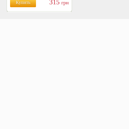
315
грн
Купить
БОЯРЫШНИК ТАБЛ.
№120, 500 МГ.
810
Купить
грн
ХВОЩ ПОЛЕВОЙ ТАБЛ.
№120, 500 МГ.