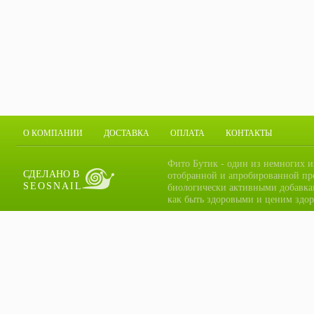
О КОМПАНИИ
ДОСТАВКА
ОПЛАТА
КОНТАКТЫ
Фито Бутик - один из немногих и
СДЕЛАНО В
отобранной и апробированной пр
SEOSNAIL
биологически активными добавка
как быть здоровыми и ценим здор