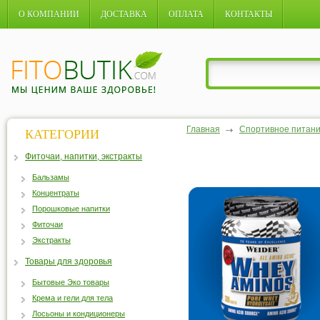
О КОМПАНИИ
ДОСТАВКА
ОПЛАТА
КОНТАКТЫ
Главная
Спортивное питан
КАТЕГОРИИ
Фиточаи, напитки, экстракты
Бальзамы
Концентраты
Порошковые напитки
Фиточаи
Экстракты
Товары для здоровья
Бытовые Эко товары
Крема и гели для тела
Лосьоны и кондиционеры