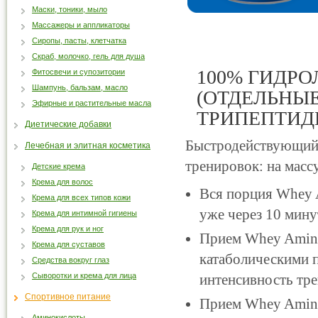
Маски, тоники, мыло
Массажеры и аппликаторы
Сиропы, пасты, клетчатка
Скраб, молочко, гель для душа
100% ГИДР
Фитосвечи и супозитории
Шампунь, бальзам, масло
(ОТДЕЛЬНЫ
Эфирные и растительные масла
ТРИПЕПТИД
Диетические добавки
Быстродействующий 
Лечебная и элитная косметика
тренировок: на массу
Детские крема
Крема для волос
Вся порция Whey 
Крема для всех типов кожи
уже через 10 мину
Крема для интимной гигиены
Крема для рук и ног
Прием Whey Amino
Крема для суставов
катаболическими п
Средства вокруг глаз
Сыворотки и крема для лица
интенсивность тре
Спортивное питание
Прием Whey Amino
Аминокислоты