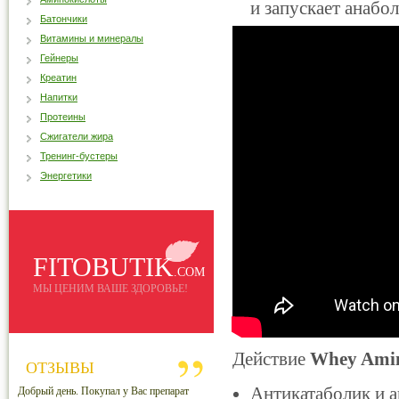
и запускает анабо
Батончики
Витамины и минералы
Гейнеры
Креатин
Напитки
Протеины
Сжигатели жира
Тренинг-бустеры
Энергетики
FITOBUTIK
.COM
МЫ ЦЕНИМ ВАШЕ ЗДОРОВЬЕ!
Действие
Whey Ami
ОТЗЫВЫ
Антикатаболик и 
Добрый день. Покупал у Вас препарат