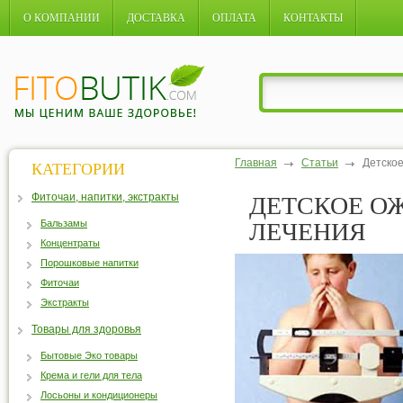
О КОМПАНИИ
ДОСТАВКА
ОПЛАТА
КОНТАКТЫ
Главная
Статьи
Детское
КАТЕГОРИИ
Фиточаи, напитки, экстракты
ДЕТСКОЕ О
Бальзамы
ЛЕЧЕНИЯ
Концентраты
Порошковые напитки
Фиточаи
Экстракты
Товары для здоровья
Бытовые Эко товары
Крема и гели для тела
Лосьоны и кондиционеры