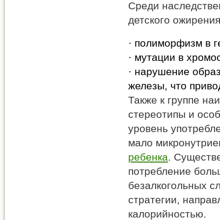
Среди наследстве
детского ожирения
· полиморфизм в г
· мутации в хромо
· нарушение образ
железы, что приво
Также к группе н
стереотипы и особ
уровень употребл
мало микронутрие
ребенка
. Существ
потребление боль
безалкогольных сл
стратегии, напра
калорийностью.