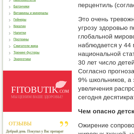
перцентиль (согла
Батончики
Витамины и минералы
Это очень тревожн
Гейнеры
Креатин
угрозу здоровью п
Напитки
глобальной миров
Протеины
наблюдается у 44 
Сжигатели жира
национальной стат
Тренинг-бустеры
Энергетики
30 лет число дете
Согласно прогноза
9% школьников, а 
FITOBUTIK
увеличения распро
.COM
сегодня десятикра
МЫ ЦЕНИМ ВАШЕ ЗДОРОВЬЕ!
Чем опасно детс
ОТЗЫВЫ
Ожирение сопрово
Добрый день. Покупал у Вас препарат
жировых тканей, н