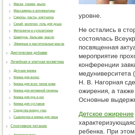
Маски, тоники, мыло
Массажеры и аппликаторы
уровне.
Сиропы, пасты, клетчатка
Скраб, молочко, гель для душа
Не остались в сто
Фитосвечи и супозитории
состоялась Всеукр
Шампунь, бальзам, масло
Эфирные и растительные масла
посвященная акту
Диетические добавки
мероприятие прохо
Лечебная и элитная косметика
конференции зав
Детские крема
медуниверситета (г
Крема для волос
Н. В. Нагорная сд
Крема для всех типов кожи
ожирения, а такж
Крема для интимной гигиены
Крема для рук и ног
Основные выдержк
Крема для суставов
Средства вокруг глаз
Детское ожирение
Сыворотки и крема для лица
характеризующаяс
Спортивное питание
ребенка. При этом
Аминокислоты