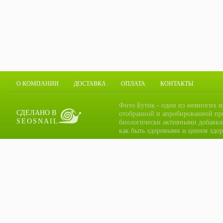
О КОМПАНИИ
ДОСТАВКА
ОПЛАТА
КОНТАКТЫ
Фито Бутик - один из немногих и
СДЕЛАНО В
отобранной и апробированной пр
SEOSNAIL
биологически активными добавка
как быть здоровыми и ценим здор