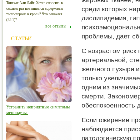
Тонгкат Али Лайт. Хотел спросить в
среди которых на
сколько раз повышается содержание
тестостерона в крови? Что означает
дислипидемия, ги
(25:1)?
психоэмоциональн
все отзывы
проблемы, дает сб
СТАТЬИ
С возрастом риск 
артериальной, сте
желчного пузыря 
только увеличивае
одним из значимы
смерти. Закономер
обеспокоенность 
Устранить неприятные симптомы
менопаузы.
Если ожирение пр
наблюдается прис
патологическую п